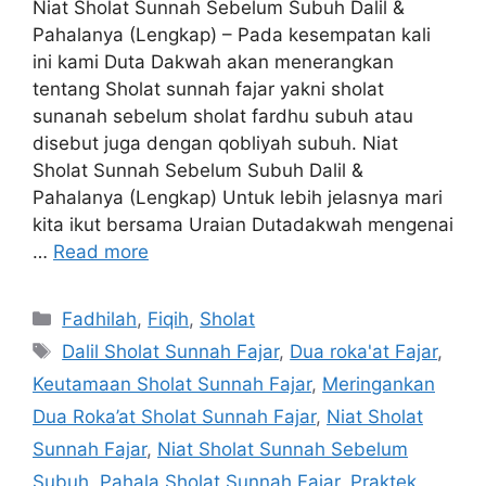
Niat Sholat Sunnah Sebelum Subuh Dalil &
Pahalanya (Lengkap) – Pada kesempatan kali
ini kami Duta Dakwah akan menerangkan
tentang Sholat sunnah fajar yakni sholat
sunanah sebelum sholat fardhu subuh atau
disebut juga dengan qobliyah subuh. Niat
Sholat Sunnah Sebelum Subuh Dalil &
Pahalanya (Lengkap) Untuk lebih jelasnya mari
kita ikut bersama Uraian Dutadakwah mengenai
…
Read more
Categories
Fadhilah
,
Fiqih
,
Sholat
Tags
Dalil Sholat Sunnah Fajar
,
Dua roka'at Fajar
,
Keutamaan Sholat Sunnah Fajar
,
Meringankan
Dua Roka’at Sholat Sunnah Fajar
,
Niat Sholat
Sunnah Fajar
,
Niat Sholat Sunnah Sebelum
Subuh
,
Pahala Sholat Sunnah Fajar
,
Praktek