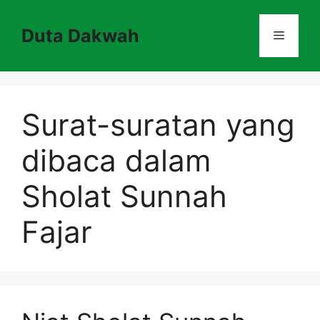
Skip
to
Duta Dakwah
Menu
content
Surat-suratan yang
dibaca dalam
Sholat Sunnah
Fajar