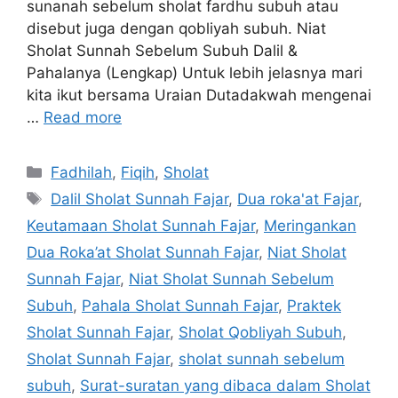
sunanah sebelum sholat fardhu subuh atau
disebut juga dengan qobliyah subuh. Niat
Sholat Sunnah Sebelum Subuh Dalil &
Pahalanya (Lengkap) Untuk lebih jelasnya mari
kita ikut bersama Uraian Dutadakwah mengenai
…
Read more
Categories
Fadhilah
,
Fiqih
,
Sholat
Tags
Dalil Sholat Sunnah Fajar
,
Dua roka'at Fajar
,
Keutamaan Sholat Sunnah Fajar
,
Meringankan
Dua Roka’at Sholat Sunnah Fajar
,
Niat Sholat
Sunnah Fajar
,
Niat Sholat Sunnah Sebelum
Subuh
,
Pahala Sholat Sunnah Fajar
,
Praktek
Sholat Sunnah Fajar
,
Sholat Qobliyah Subuh
,
Sholat Sunnah Fajar
,
sholat sunnah sebelum
subuh
,
Surat-suratan yang dibaca dalam Sholat