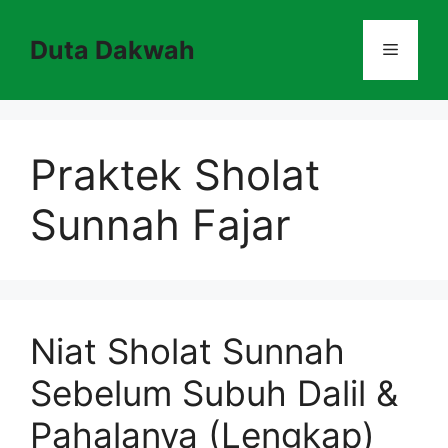
Skip
to
Duta Dakwah
Menu
content
Praktek Sholat
Sunnah Fajar
Niat Sholat Sunnah
Sebelum Subuh Dalil &
Pahalanya (Lengkap)