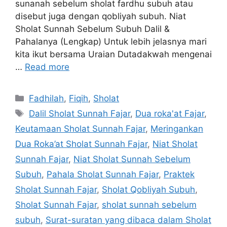
sunanah sebelum sholat fardhu subuh atau
disebut juga dengan qobliyah subuh. Niat
Sholat Sunnah Sebelum Subuh Dalil &
Pahalanya (Lengkap) Untuk lebih jelasnya mari
kita ikut bersama Uraian Dutadakwah mengenai
…
Read more
Categories
Fadhilah
,
Fiqih
,
Sholat
Tags
Dalil Sholat Sunnah Fajar
,
Dua roka'at Fajar
,
Keutamaan Sholat Sunnah Fajar
,
Meringankan
Dua Roka’at Sholat Sunnah Fajar
,
Niat Sholat
Sunnah Fajar
,
Niat Sholat Sunnah Sebelum
Subuh
,
Pahala Sholat Sunnah Fajar
,
Praktek
Sholat Sunnah Fajar
,
Sholat Qobliyah Subuh
,
Sholat Sunnah Fajar
,
sholat sunnah sebelum
subuh
,
Surat-suratan yang dibaca dalam Sholat