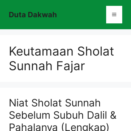
Skip
to
Duta Dakwah
Menu
content
Keutamaan Sholat
Sunnah Fajar
Niat Sholat Sunnah
Sebelum Subuh Dalil &
Pahalanya (Lengkap)