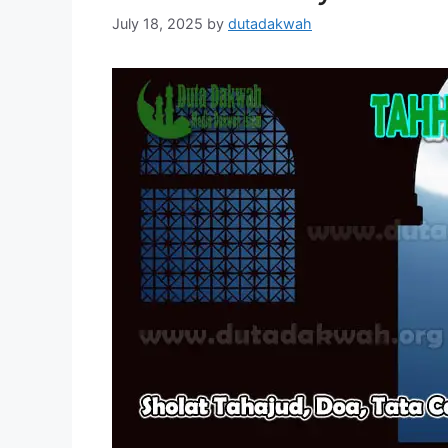
July 18, 2025
by
dutadakwah