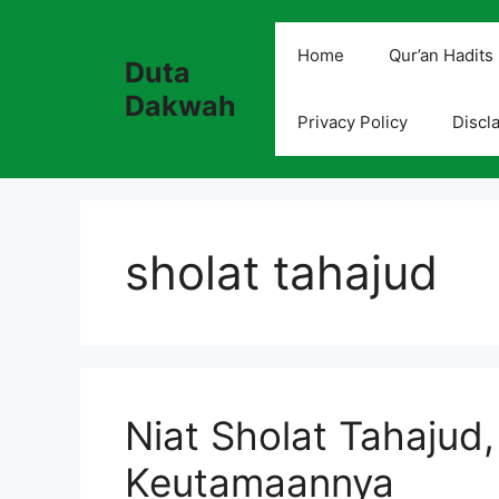
Skip
to
Home
Qur’an Hadits
Duta
content
Dakwah
Privacy Policy
Discl
sholat tahajud
Niat Sholat Tahajud
Keutamaannya