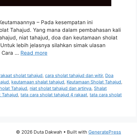
n Keutamaannya – Pada kesempatan ini
lat Tahajud. Yang mana dalam pembahasan kali
tahajud, niat tahajud, doa dan keutamaan sholat
 Untuk lebih jelasnya silahkan simak ulasan
ta Cara …
Read more
rakaat sholat tahajud
,
cara sholat tahajud dan witir
,
Doa
hajud
,
keutamaan shalat tahajud
,
Keutamaan Sholat Tahajud
,
holat Tahajud
,
niat sholat tahajud dan artinya
,
Shalat
t Tahajud
,
tata cara sholat tahajud 4 rakaat
,
tata cara sholat
© 2026 Duta Dakwah
• Built with
GeneratePress