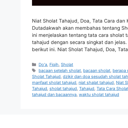
Niat Sholat Tahajud, Doa, Tata Cara da
Dutadakwah akan membahas tentang Sho
ini menjelaskan tentang tata cara sholat 
tahajud dengan secara singkat dan jelas.
berikut ini. Niat Sholat Tahajud, Doa, Ta
Categories
Do'a
,
Fiqih
,
Sholat
Tags
bacaan setelah sholat
,
bacaan sholat
,
berapa 
Sholat Tahajud
,
dzikir dan doa sesudah sholat ta
manfaat sholat tahajud
,
niat shalat tahajud
,
Niat S
Tahajud
,
sholat tahajud
,
Tahajud
,
Tata Cara Shola
tahajud dan bacaannya
,
waktu sholat tahajud