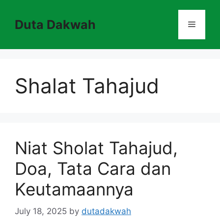
Skip
to
Duta Dakwah
Menu
content
Shalat Tahajud
Niat Sholat Tahajud,
Doa, Tata Cara dan
Keutamaannya
July 18, 2025
by
dutadakwah