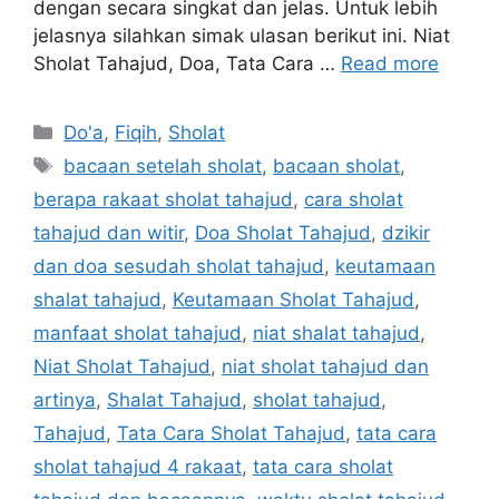
dengan secara singkat dan jelas. Untuk lebih
jelasnya silahkan simak ulasan berikut ini. Niat
Sholat Tahajud, Doa, Tata Cara …
Read more
Categories
Do'a
,
Fiqih
,
Sholat
Tags
bacaan setelah sholat
,
bacaan sholat
,
berapa rakaat sholat tahajud
,
cara sholat
tahajud dan witir
,
Doa Sholat Tahajud
,
dzikir
dan doa sesudah sholat tahajud
,
keutamaan
shalat tahajud
,
Keutamaan Sholat Tahajud
,
manfaat sholat tahajud
,
niat shalat tahajud
,
Niat Sholat Tahajud
,
niat sholat tahajud dan
artinya
,
Shalat Tahajud
,
sholat tahajud
,
Tahajud
,
Tata Cara Sholat Tahajud
,
tata cara
sholat tahajud 4 rakaat
,
tata cara sholat