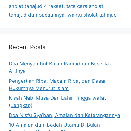
sholat tahajud 4 rakaat
,
tata cara sholat
tahajud dan bacaannya
,
waktu sholat tahajud
Recent Posts
Doa Menyambut Bulan Ramadhan Beserta
Artinya
Pengertian Riba, Macam Riba, dan Dasar
Hukumnya Menurut Islam
Kisah Nabi Musa Dari Lahir Hingga wafat
(Lengkap)
Doa Nisfu Sya’ban, Amalan dan Keterangannya
10 Amalan dan Ibadah Utama Di Bulan