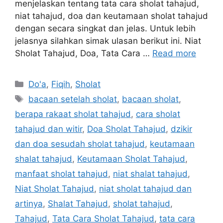
menjelaskan tentang tata cara sholat tahajud,
niat tahajud, doa dan keutamaan sholat tahajud
dengan secara singkat dan jelas. Untuk lebih
jelasnya silahkan simak ulasan berikut ini. Niat
Sholat Tahajud, Doa, Tata Cara …
Read more
Categories
Do'a
,
Fiqih
,
Sholat
Tags
bacaan setelah sholat
,
bacaan sholat
,
berapa rakaat sholat tahajud
,
cara sholat
tahajud dan witir
,
Doa Sholat Tahajud
,
dzikir
dan doa sesudah sholat tahajud
,
keutamaan
shalat tahajud
,
Keutamaan Sholat Tahajud
,
manfaat sholat tahajud
,
niat shalat tahajud
,
Niat Sholat Tahajud
,
niat sholat tahajud dan
artinya
,
Shalat Tahajud
,
sholat tahajud
,
Tahajud
,
Tata Cara Sholat Tahajud
,
tata cara