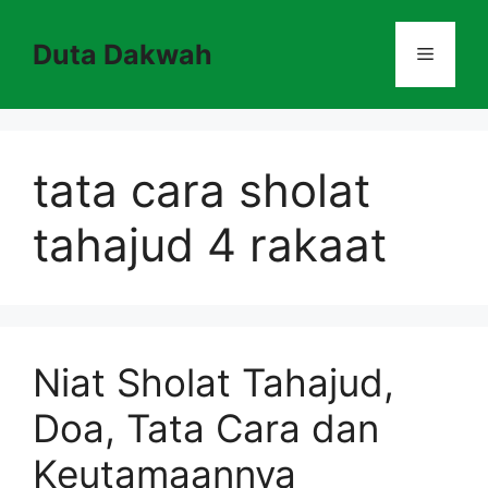
Skip
to
Duta Dakwah
Menu
content
tata cara sholat
tahajud 4 rakaat
Niat Sholat Tahajud,
Doa, Tata Cara dan
Keutamaannya