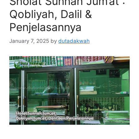
Sholat Sunnah Jum’at :
Qobliyah, Dalil &
Penjelasannya
January 7, 2025
by
dutadakwah