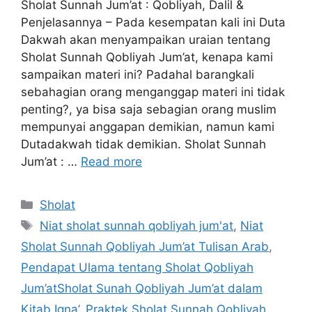
Sholat Sunnah Jum’at : Qobliyah, Dalil &
Penjelasannya – Pada kesempatan kali ini Duta
Dakwah akan menyampaikan uraian tentang
Sholat Sunnah Qobliyah Jum’at, kenapa kami
sampaikan materi ini? Padahal barangkali
sebahagian orang menganggap materi ini tidak
penting?, ya bisa saja sebagian orang muslim
mempunyai anggapan demikian, namun kami
Dutadakwah tidak demikian. Sholat Sunnah
Jum’at : …
Read more
Categories
Sholat
Tags
Niat sholat sunnah qobliyah jum'at
,
Niat
Sholat Sunnah Qobliyah Jum’at Tulisan Arab
,
Pendapat Ulama tentang Sholat Qobliyah
Jum’atSholat Sunah Qobliyah Jum’at dalam
Kitab Iqna’
,
Praktek Sholat Sunnah Qobliyah