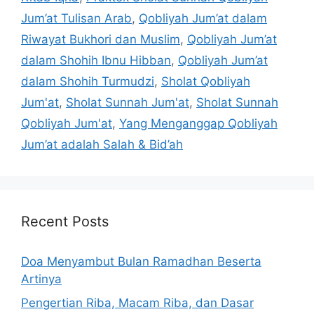
Jum’at Tulisan Arab
,
Qobliyah Jum’at dalam
Riwayat Bukhori dan Muslim
,
Qobliyah Jum’at
dalam Shohih Ibnu Hibban
,
Qobliyah Jum’at
dalam Shohih Turmudzi
,
Sholat Qobliyah
Jum'at
,
Sholat Sunnah Jum'at
,
Sholat Sunnah
Qobliyah Jum'at
,
Yang Menganggap Qobliyah
Jum’at adalah Salah & Bid’ah
Recent Posts
Doa Menyambut Bulan Ramadhan Beserta
Artinya
Pengertian Riba, Macam Riba, dan Dasar