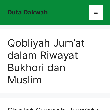
Skip
to
Duta Dakwah
Menu
content
Qobliyah Jum’at
dalam Riwayat
Bukhori dan
Muslim