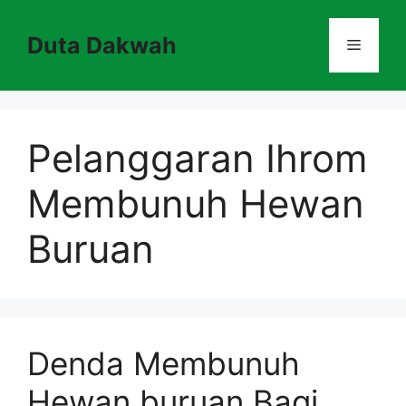
Skip
to
Duta Dakwah
Menu
content
Pelanggaran Ihrom
Membunuh Hewan
Buruan
Denda Membunuh
Hewan buruan Bagi