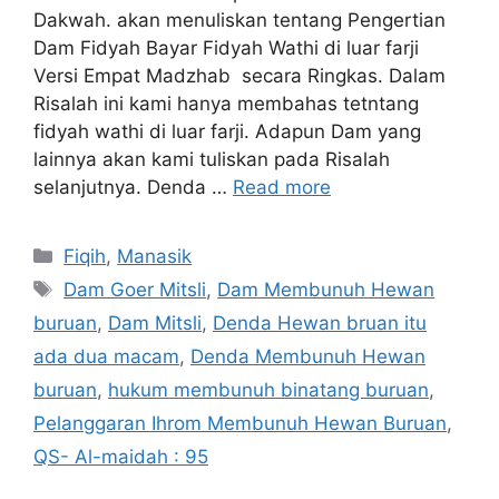
Dakwah. akan menuliskan tentang Pengertian
Dam Fidyah Bayar Fidyah Wathi di luar farji
Versi Empat Madzhab secara Ringkas. Dalam
Risalah ini kami hanya membahas tetntang
fidyah wathi di luar farji. Adapun Dam yang
lainnya akan kami tuliskan pada Risalah
selanjutnya. Denda …
Read more
Categories
Fiqih
,
Manasik
Tags
Dam Goer Mitsli
,
Dam Membunuh Hewan
buruan
,
Dam Mitsli
,
Denda Hewan bruan itu
ada dua macam
,
Denda Membunuh Hewan
buruan
,
hukum membunuh binatang buruan
,
Pelanggaran Ihrom Membunuh Hewan Buruan
,
QS- Al-maidah : 95