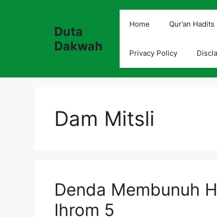
Skip
to
Home
Qur’an Hadits
Duta
content
Dakwah
Privacy Policy
Discl
Dam Mitsli
Denda Membunuh He
Ihrom 5