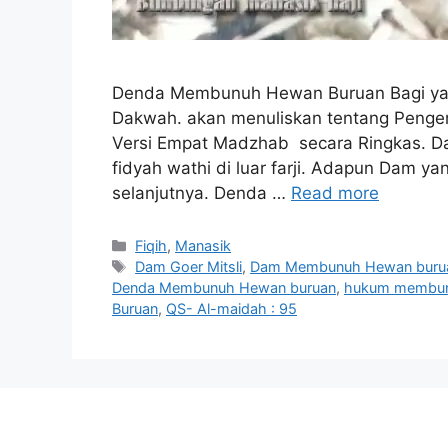
Denda Membunuh Hewan Buruan Bagi yang
Dakwah. akan menuliskan tentang Pengerti
Versi Empat Madzhab secara Ringkas. Da
fidyah wathi di luar farji. Adapun Dam ya
selanjutnya. Denda …
Read more
Categories
Fiqih
,
Manasik
Tags
Dam Goer Mitsli
,
Dam Membunuh Hewan buru
Denda Membunuh Hewan buruan
,
hukum membunu
Buruan
,
QS- Al-maidah : 95