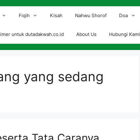
Fiqih
Kisah
Nahwu Shorof
Doa
aimer untuk dutadakwah.co.id
About Us
Hubungi Kam
rang yang sedang
serta Tata Caranya