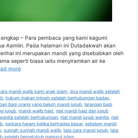
 Lengkap – Para pembaca yang kami kagumi
mua Aamiin. Pada halaman ini Dutadakwah akan
erihal ini merupakan mandi yang disebabkan oleh
ma seperti biasa iaitu menyiramkan air ke
ad more
cara mandi wajib kami anak islam
,
doa mandi wajib setelah
ib
,
hukum makan minum setelah berhubungan badan
,
ngan bagi orang yang belum mandi junub
,
larangan bagi
ng junub
,
mandi wajib haid
,
niat mandi haid dan junub
 wanita setelah berhubungan
,
niat mandi junub wanita
,
niat
ub
,
perkara haram ketika berhadas besar
,
sebelum mandi
b
,
sunnah sunnah mandi wajib
,
tata cara mandi junub
,
tata
ib setelah bersetubuh menurut islam