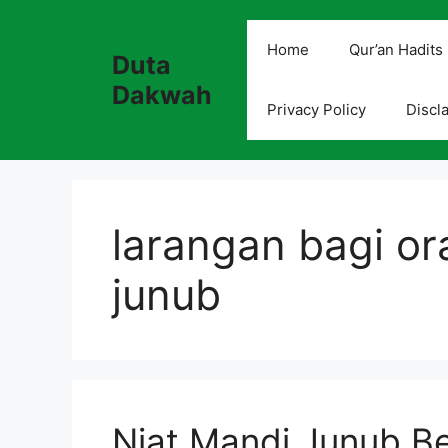
Skip
to
Home
Qur’an Hadits
Duta
content
Dakwah
Privacy Policy
Discl
larangan bagi o
junub
Niat Mandi Junub Be