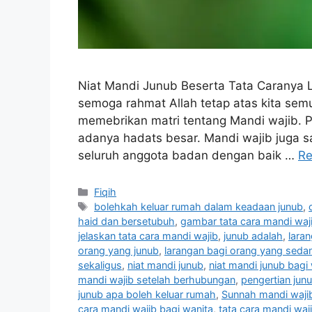
Niat Mandi Junub Beserta Tata Caranya
semoga rahmat Allah tetap atas kita se
memebrikan matri tentang Mandi wajib. P
adanya hadats besar. Mandi wajib juga sa
seluruh anggota badan dengan baik …
Re
Categories
Fiqih
Tags
bolehkah keluar rumah dalam keadaan junub
,
haid dan bersetubuh
,
gambar tata cara mandi waj
jelaskan tata cara mandi wajib
,
junub adalah
,
lara
orang yang junub
,
larangan bagi orang yang seda
sekaligus
,
niat mandi junub
,
niat mandi junub bagi
mandi wajib setelah berhubungan
,
pengertian jun
junub apa boleh keluar rumah
,
Sunnah mandi waji
cara mandi wajib bagi wanita
,
tata cara mandi waj