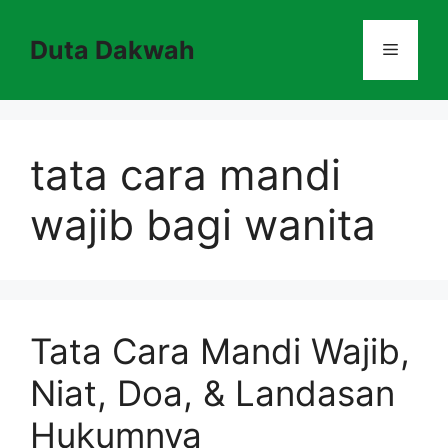
Skip
to
Duta Dakwah
Menu
content
tata cara mandi
wajib bagi wanita
Tata Cara Mandi Wajib,
Niat, Doa, & Landasan
Hukumnya