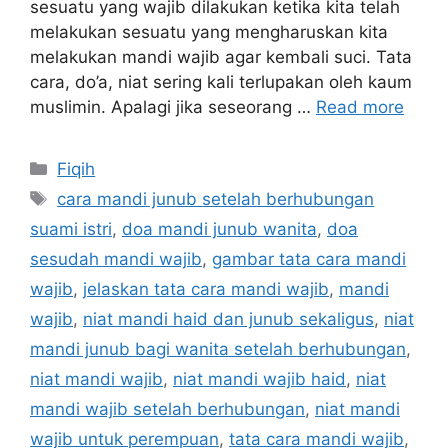
sesuatu yang wajib dilakukan ketika kita telah
melakukan sesuatu yang mengharuskan kita
melakukan mandi wajib agar kembali suci. Tata
cara, do’a, niat sering kali terlupakan oleh kaum
muslimin. Apalagi jika seseorang …
Read more
Categories
Fiqih
Tags
cara mandi junub setelah berhubungan
suami istri
,
doa mandi junub wanita
,
doa
sesudah mandi wajib
,
gambar tata cara mandi
wajib
,
jelaskan tata cara mandi wajib
,
mandi
wajib
,
niat mandi haid dan junub sekaligus
,
niat
mandi junub bagi wanita setelah berhubungan
,
niat mandi wajib
,
niat mandi wajib haid
,
niat
mandi wajib setelah berhubungan
,
niat mandi
wajib untuk perempuan
,
tata cara mandi wajib
,