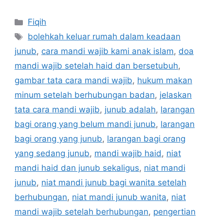
Categories
Fiqih
Tags
bolehkah keluar rumah dalam keadaan
junub
,
cara mandi wajib kami anak islam
,
doa
mandi wajib setelah haid dan bersetubuh
,
gambar tata cara mandi wajib
,
hukum makan
minum setelah berhubungan badan
,
jelaskan
tata cara mandi wajib
,
junub adalah
,
larangan
bagi orang yang belum mandi junub
,
larangan
bagi orang yang junub
,
larangan bagi orang
yang sedang junub
,
mandi wajib haid
,
niat
mandi haid dan junub sekaligus
,
niat mandi
junub
,
niat mandi junub bagi wanita setelah
berhubungan
,
niat mandi junub wanita
,
niat
mandi wajib setelah berhubungan
,
pengertian