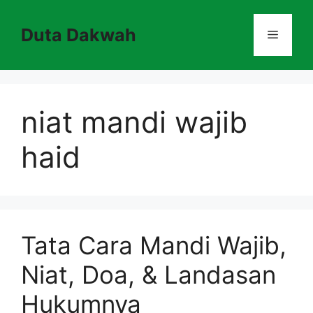
Skip
to
Duta Dakwah
Menu
content
niat mandi wajib
haid
Tata Cara Mandi Wajib,
Niat, Doa, & Landasan
Hukumnya