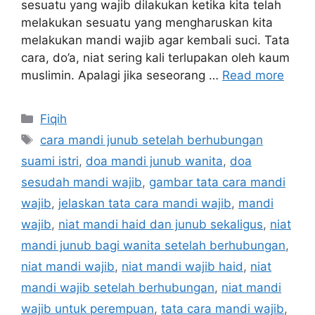
sesuatu yang wajib dilakukan ketika kita telah
melakukan sesuatu yang mengharuskan kita
melakukan mandi wajib agar kembali suci. Tata
cara, do’a, niat sering kali terlupakan oleh kaum
muslimin. Apalagi jika seseorang …
Read more
Categories
Fiqih
Tags
cara mandi junub setelah berhubungan
suami istri
,
doa mandi junub wanita
,
doa
sesudah mandi wajib
,
gambar tata cara mandi
wajib
,
jelaskan tata cara mandi wajib
,
mandi
wajib
,
niat mandi haid dan junub sekaligus
,
niat
mandi junub bagi wanita setelah berhubungan
,
niat mandi wajib
,
niat mandi wajib haid
,
niat
mandi wajib setelah berhubungan
,
niat mandi
wajib untuk perempuan
,
tata cara mandi wajib
,