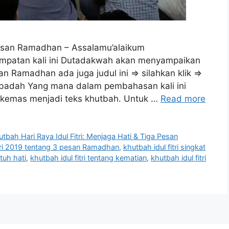
 Pesan Ramadhan – Assalamu’alaikum
empatan kali ini Dutadakwah akan menyampaikan
san Ramadhan ada juga judul ini ⇒ silahkan klik ⇒
‘Ibadah Yang mana dalam pembahasan kali ini
ikemas menjadi teks khutbah. Untuk …
Read more
utbah Hari Raya Idul Fitri: Menjaga Hati & Tiga Pesan
itri 2019 tentang 3 pesan Ramadhan
,
khutbah idul fitri singkat
tuh hati
,
khutbah idul fitri tentang kematian
,
khutbah idul fitri