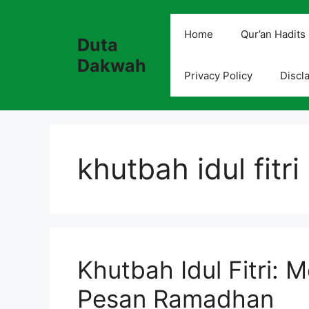
Skip
to
Home
Qur’an Hadits
Duta
content
Dakwah
Privacy Policy
Discl
khutbah idul fitri
Khutbah Idul Fitri: 
Pesan Ramadhan