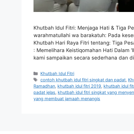
Khutbah Idul Fitri: Menjaga Hati & Tiga
warahmatullahi wa barakatuh: Pada kes
Khutbah Hari Raya Fitri tentang: Tiga Pe
: Memelihara Keistiqomahan Hati Dalam 
kami sampaikan secara sederhana dan d
Categories
Khutbah Idul Fitri
Tags
contoh khutbah idul fitri singkat dan padat
,
Kh
Ramadhan
,
khutbah idul fitri 2019
,
khutbah idul f
padat jelas
,
khutbah idul fitri singkat yang menyen
yang membuat jamaah menangis