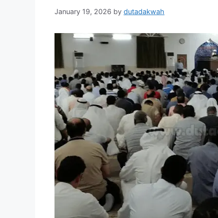
January 19, 2026
by
dutadakwah