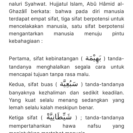
naluri Syahwat. Hujjatul Islam, Abû Hâmid al-
Ghazâlî berkata: bahwa pada diri manusia
terdapat empat sifat, tiga sifat berpotensi untuk
mencelakakan manusia, satu sifat berpotensi
mengantarkan manusia menuju pintu
kebahagiaan :
ﺑَﻬِﻴْﻤَﺔ
Pertama, sifat kebinatangan (
) tanda-
tandanya menghalalkan segala cara untuk
mencapai tujuan tanpa rasa malu.
ﺳَﺒُﻌِﻴَّﺔ
Kedua, sifat buas (
) tanda-tandanya
banyaknya kezhaliman dan sedikit keadilan.
Yang kuat selalu menang sedangkan yang
lemah selalu kalah meskipun benar.
شَيِّطَانِيَّةْ
Ketiga sifat (
) ; tanda-tandanya
mempertahankan hawa nafsu yang