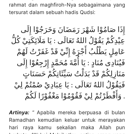
rahmat dan maghfiroh-Nya sebagaimana yang
tersurat dalam sebuah hadis Qudsi:
إِذَا صَامُوْا شَهْرَ رَمَضَانَ وَخَرَجُوْا إِلَى
عِيْدِكُمْ يَقُوْلُ اللهُ تَعَالَى : يَا مَلَائِكَتِيْ كُلُّ
عَامِلٍ يَطْلُبُ أَجْرَهُ إِنِّيْ قَدْ غَفَرْتُ لَهُمْ
فَيُنَادِى مُنَادٍ : يَا أُمَّةَ مُحَمَّدٍ إِرْجِعُوْا إِلَى
مَنَازِلِكُمْ قَدْ بَدَلْتُ سَيِّئَاتِكُمْ حَسَنَاتٍ
فَيَقُوْلُ اللهُ تَعَالَى : يَا عِبَادِيْ صُمْتُمْ لِيْ
وَأَفْطَرْتُمْ لِيْ فَقُوْمُوْا مَغْفُوْرًا لَكُمْ .
Artinya:
“ Apabila mereka berpuasa di bulan
Ramadhan kemudian keluar untuk merayakan
hari raya kamu sekalian maka Allah pun