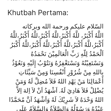
Khutbah Pertama:
السّلام عليكم ورحمة الله وبركاته
اللَّهُ أَكْبَرُ، للَّهُ أَكْبَرُ،للَّهُ أَكْبَرُ،للَّهُ أَكْبَرُ،للَّهُ
أَكْبَرُ،للَّهُ أَكْبَرُ،للَّهُ أَكْبَرُ،للَّهُ أَكْبَرُ،للَّهُ أَكْبَرُ
اَلْحَمْدُ لِلّهِ رَبِّ الْعَالَمِيْنَ نَحْمَدُهُ
وَنَسْتَعِيْنُهُ وَنَسْتَغْفِرُهُ وَنَتُوْبُ إِلَيْهِ وَنَعُوْذُ
بِاللهِ مِنْ شُرُوْرِ أَنْفُسِنَا وَمِنْ سَيِّئَاتِ
أَعْمَالِنَا مَنْ يَهْدِ اللهُ فَلاَ مُضِلَّ لَهُ وَمَنْ
يُضْلِلْ فَلاَ هَادِيَ لَهُ. اَشْهَدُ اَنْ لاَ اِلهَ اِلاَّ
اللهُ وَحْدَهُ لاَ شَرِيْكَ لَهُ وَاَشْهَدُ اَنَّ مُحَمَّدًا
عَبْدُهُ وَرَسُوْلُهُ وَالصَّلاَةُ وَالسَّلاَمُ عَلَى