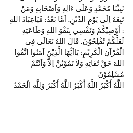
نَبِيِّنَا مُحَمَّدٍ وَعَلَى ءَالِهِ وَاَصْحَابِهِ وَمَنْ
تَبِعَهُ اِلَى يَوْمِ الدِّيْنِ. اَمَّا بَعْدُ: فَيَاعِبَادَ اللهِ
: اُوْصِيْكُمْ وَنَفْسِي بِتَقْوَ اللهِ وَطَاعَتِهِ
لَعَلَّكُمْ تُفْلِحُوْنَ. قَالَ اللهُ تَعَالَى فِى
الْقُرْآنِ الْكَرِيْمِ: يَااَيُّهَا الَّذِيْنَ اَمَنُوا اتَّقُوا
اللهَ حَقَّ تُقَاتِهِ وَلاَ تَمُوْتُنَّ اِلاَّ وَاَنْتُمْ
مُسْلِمُوْنَ
اللَّهُ أَكْبَرُ اللَّهُ أَكْبَرُ اللَّهُ أَكْبَرُ وَلِلَّه الْحَمْدُ