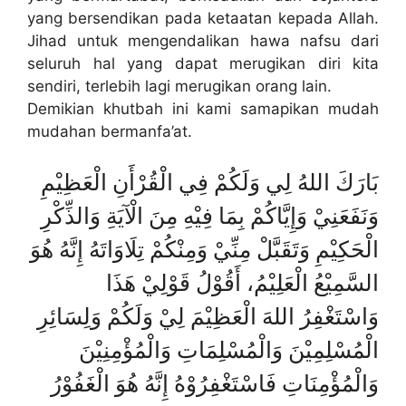
yang bersendikan pada ketaatan kepada Allah.
Jihad untuk mengendalikan hawa nafsu dari
seluruh hal yang dapat merugikan diri kita
sendiri, terlebih lagi merugikan orang lain.
Demikian khutbah ini kami samapikan mudah
mudahan bermanfa’at.
بَارَكَ اللهُ لِي وَلَكُمْ فِي الْقُرْأَنِ الْعَظِيْمِ
وَنَفَعَنِيْ وَإِيَّاكُمْ بِمَا فِيْهِ مِنَ الْآيَةِ وَالذِّكْرِ
الْحَكِيْمِ وَتَقَبَّلْ مِنِّيْ وَمِنْكُمْ تِلَاوَاتَهُ إِنَّهُ هُوَ
السَّمِيْعُ الْعَلِيْمُ، أَقُوْلُ قَوْلِيْ هَذَا
وَاسْتَغْفِرُ اللهَ الْعَظِيْمَ لِيْ وَلَكُمْ وَلِسَائِرِ
الْمُسْلِمِيْنَ وَالْمُسْلِمَاتِ وَالْمُؤْمِنِيْنَ
وَالْمُؤْمِنَاتِ فَاسْتَغْفِرُوْهُ إِنَّهُ هُوَ الْغَفُوْرُ