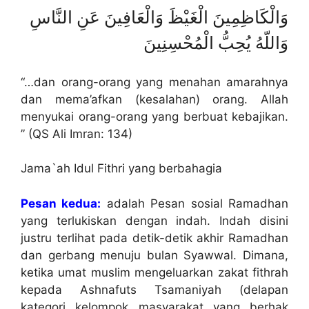
وَالْكَاظِمِينَ الْغَيْظَ وَالْعَافِينَ عَنِ النَّاسِ
وَاللّهُ يُحِبُّ الْمُحْسِنِينَ
“…dan orang-orang yang menahan amarahnya
dan mema’afkan (kesalahan) orang. Allah
menyukai orang-orang yang berbuat kebajikan.
” (QS Ali Imran: 134)
Jama`ah Idul Fithri yang berbahagia
Pesan kedua:
adalah Pesan sosial Ramadhan
yang terlukiskan dengan indah. Indah disini
justru terlihat pada detik-detik akhir Ramadhan
dan gerbang menuju bulan Syawwal. Dimana,
ketika umat muslim mengeluarkan zakat fithrah
kepada Ashnafuts Tsamaniyah (delapan
kategori kelompok masyarakat yang berhak