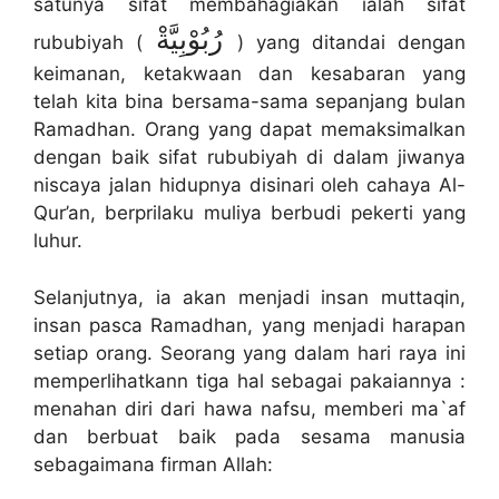
satunya sifat membahagiakan ialah sifat
ﺭُﺑُﻮْﺑِﻴَّﺔْ
rububiyah (
) yang ditandai dengan
keimanan, ketakwaan dan kesabaran yang
telah kita bina bersama-sama sepanjang bulan
Ramadhan. Orang yang dapat memaksimalkan
dengan baik sifat rububiyah di dalam jiwanya
niscaya jalan hidupnya disinari oleh cahaya Al-
Qur’an, berprilaku muliya berbudi pekerti yang
luhur.
Selanjutnya, ia akan menjadi insan muttaqin,
insan pasca Ramadhan, yang menjadi harapan
setiap orang. Seorang yang dalam hari raya ini
memperlihatkann tiga hal sebagai pakaiannya :
menahan diri dari hawa nafsu, memberi ma`af
dan berbuat baik pada sesama manusia
sebagaimana firman Allah: