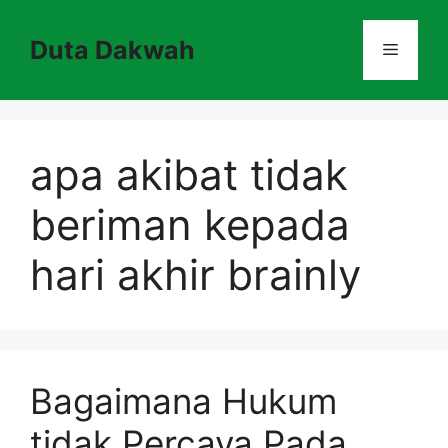
Skip
to
Duta Dakwah
Menu
content
apa akibat tidak
beriman kepada
hari akhir brainly
Bagaimana Hukum
tidak Percaya Pada