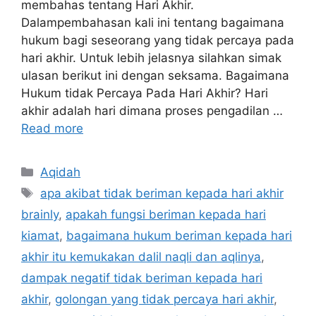
membahas tentang Hari Akhir.
Dalampembahasan kali ini tentang bagaimana
hukum bagi seseorang yang tidak percaya pada
hari akhir. Untuk lebih jelasnya silahkan simak
ulasan berikut ini dengan seksama. Bagaimana
Hukum tidak Percaya Pada Hari Akhir? Hari
akhir adalah hari dimana proses pengadilan …
Read more
Categories
Aqidah
Tags
apa akibat tidak beriman kepada hari akhir
brainly
,
apakah fungsi beriman kepada hari
kiamat
,
bagaimana hukum beriman kepada hari
akhir itu kemukakan dalil naqli dan aqlinya
,
dampak negatif tidak beriman kepada hari
akhir
,
golongan yang tidak percaya hari akhir
,