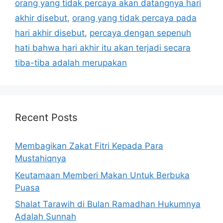
orang yang tidak percaya akan datangnya hari
akhir disebut
,
orang yang tidak percaya pada
hari akhir disebut
,
percaya dengan sepenuh
hati bahwa hari akhir itu akan terjadi secara
tiba-tiba adalah merupakan
Recent Posts
Membagikan Zakat Fitri Kepada Para
Mustahiqnya
Keutamaan Memberi Makan Untuk Berbuka
Puasa
Shalat Tarawih di Bulan Ramadhan Hukumnya
Adalah Sunnah