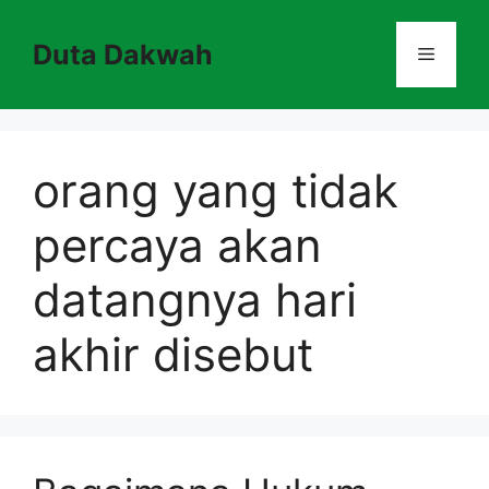
Skip
to
Duta Dakwah
Menu
content
orang yang tidak
percaya akan
datangnya hari
akhir disebut