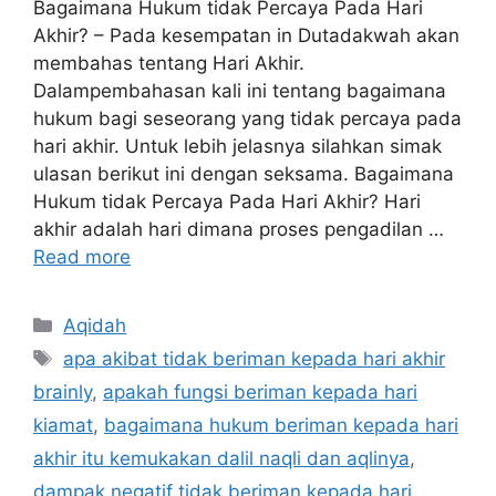
Bagaimana Hukum tidak Percaya Pada Hari
Akhir? – Pada kesempatan in Dutadakwah akan
membahas tentang Hari Akhir.
Dalampembahasan kali ini tentang bagaimana
hukum bagi seseorang yang tidak percaya pada
hari akhir. Untuk lebih jelasnya silahkan simak
ulasan berikut ini dengan seksama. Bagaimana
Hukum tidak Percaya Pada Hari Akhir? Hari
akhir adalah hari dimana proses pengadilan …
Read more
Categories
Aqidah
Tags
apa akibat tidak beriman kepada hari akhir
brainly
,
apakah fungsi beriman kepada hari
kiamat
,
bagaimana hukum beriman kepada hari
akhir itu kemukakan dalil naqli dan aqlinya
,
dampak negatif tidak beriman kepada hari