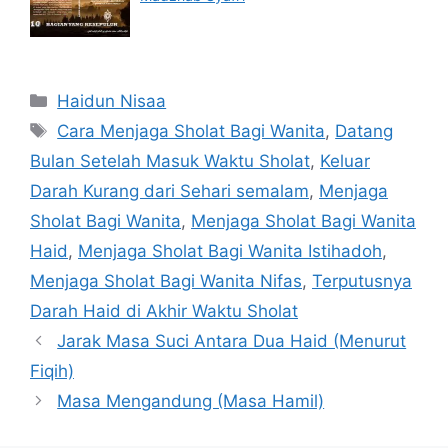
Categories
Haidun Nisaa
Tags
Cara Menjaga Sholat Bagi Wanita
,
Datang
Bulan Setelah Masuk Waktu Sholat
,
Keluar
Darah Kurang dari Sehari semalam
,
Menjaga
Sholat Bagi Wanita
,
Menjaga Sholat Bagi Wanita
Haid
,
Menjaga Sholat Bagi Wanita Istihadoh
,
Menjaga Sholat Bagi Wanita Nifas
,
Terputusnya
Darah Haid di Akhir Waktu Sholat
Jarak Masa Suci Antara Dua Haid (Menurut
Fiqih)
Masa Mengandung (Masa Hamil)