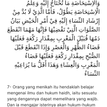
وَالْاِسْتِحَاضَةِ مَا تُحْتَاجُ إِلَيْهِ وَعِلْمُ
الْاِسْتِحَاضَةِ يَطُوْلُ، فَأَمَّا الَّذِيْ لَا بُدَّ مِنْ
إِرْشَادِ النِّسَاءِ إِلَيْهِ فِيْ أَمْرِ الْحَيْضِ بَيَانُ
الصَّلَوَاتِ الَّتِيْ تَقْضِيْهَا فَإِنَّهَا مَهْمَا انْقَطَعَ
دَمُهَا قُبَيْلَ الْمَغْرِبِ بِمِقْدَارِ رَكْعَةٍ فَعَلَيْهَا
قَضَاءُ الظًّهْرِ وَالْعَصْرِ وَإِذَا انْقَطَعَ قَبْلَ
الصُّبْحِ بِمِقْدَارِ رَكْعَةٍ فَعَلَيْهَا قَضَاءُ
الْمَغْرِبِ وَالْعِشَاءِ وَهَذَا أَقَلُّ مَا يُرَاعِيْهِ
النِّسَاءُ
7- Orang yang menikah itu hendaklah belajar
mengenai ilmu dan hukum haidh, iaitu sesuatu
yang dengannya dapat memelihara yang wajib.
Dan ia mengajar isterinya akan hukum-hukum