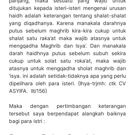
panjang, maka sesuatu yang wajib untuk
ditujukan kepada isteri-isteri mengenai urusan
haidh adalah keterangan tentang shalat-shalat
yang diqadhanya. Karena manakala darahnya
putus sebelum maghrib kira-kira cukup untuk
shalat satu raka’at maka wajib atasnya untuk
mengqadha Maghrib dan lsya’. Dan manakala
darah haidhnya putus sebelum subuh sekira
cukup untuk solat satu roka’at, maka wajib
atasnya untuk mengqadha sholat maghrib dan
‘isya. ini adalah setidak-tidaknya apa yang perlu
dipelihara oleh para isteri. {Ihya-trjmh: ctk CV
ASYIFA. III/156}
Maka dengan pertimbangan keterangan
tersebut saya berpendapat alangkah baiknya
bagi para istri :