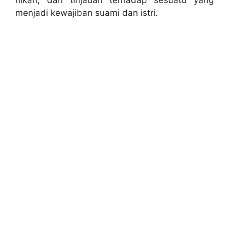
nikah, dan tinjauan terhadap sesuatu yang
menjadi kewajiban suami dan istri.