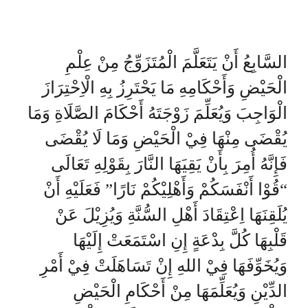
السَّابِعُ أَنْ يَتَعَلَّمَ الْمُتَزَوِّجُ مِنْ عِلْمِ
الْحَيْضِ وَأَحْكَامِهِ مَا يَحْتَرِزُ بِهِ الْاِحْتِرَازَ
الْوَاجِبَ وَيُعَلِّمَ زَوْجَتَهُ أَحْكَامَ الصَّلَاةِ وَمَا
يُقْضَى مِنْهَا فِيْ الْحَيْضِ وَمَا لَا يُقْضَى
فَإِنَّهُ أُمِرَ بِأَنْ يَقِيَهَا النَّارَ بِقَوْلِهِ تَعَالَى
“قُوْا أَنْفَسَكُمْ وَأَهْلِيْكُمْ نَارًا” فَعَلَيْهِ أَنْ
يُلَقِنَهَا اِعْتِقَادَ أَهْلِ السُّنَّةِ وَيُزِيْلَ عَنْ
قَلْبِهَا كُلَّ بِدْعَةٍ إِنِ اسْتَمَعَتْ إِلَيْهَا
وَيُخَوِّفَهَا فِيْ اللهِ إِنْ تَسَاهَلَتْ فِيْ أَمْرِ
الدِّيْنِ وَيُعَلِّمَهَا مِنْ أَحْكَامِ الْحَيْضِ