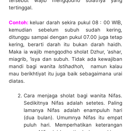
tersebut wajib mengqodho solatnya yang
tertinggal.
Con
toh
:
keluar darah sekira pukul 08 : 00 WIB,
kemudian sebelum subuh sudah kering,
ditunggu sampai dengan pukul 07.00 juga tetap
kering, berarti darah itu bukan darah haidh.
Maka ia wajib mengqodho sholat Dzhur, ‘ashar,
miagrib, ‘isya dan subuh. Tidak ada kewajiban
mandi bagi wanita
Istihadhoh,
namun kalau
mau berikhtiyat itu juga baik sebagaimana urai
diatas.
Cara menjaga sholat bagi wanita Nifas.
Sedikitnya Nifas adalah setetes. Paling
lamanya Nifas adalah enampuluh hari
(dua bulan). Umumnya Nifas itu empat
puluh hari. Memperhatikan keterangan