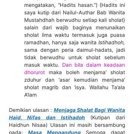
mengatakan, “Hadits hasan.”) {Hadits ini
saya kutip dari Nailul-Authar Bab Wanita
Mustahdhah berwudhu setiap kali sholat}
salain dari wajib baginya menunaikan
sholat lima waktu termasuk juga puasa
ramadhan, hanya saja wanita
Istihadhoh,
sama dengan peria daimul-hadats, jadi
tidak berwudhu untuk sholat sebelum
masuk waktu.
Dan bila dalam keadaan
dhorurot
maka boleh menjama’ sholat
zduhur dan ‘asar kemudian menjama’
sholat magrib dan ‘isya. Wallahu Ta’ala
A’lam
Demikian ulasan :
Menjaga Shalat Bagi Wanita
Haid, Nifas dan Istihado
h
(Kutipan dari
Haidhun Nisaa) Ulasan ini masih bersambung
pada:
Masa Mengandung
Semoga dapat