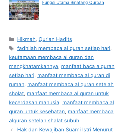
Fungsi Utama Binatang Qurban
Categories
Hikmah
,
Qur'an Hadits
Tags
fadhilah membaca al quran setiap hari
,
keutamaan membaca al quran dan
mengkhatamkannya
,
manfaat baca alquran
setiap hari
,
manfaat membaca al quran di
rumah
,
manfaat membaca al quran setelah
sholat
,
manfaat membaca al quran untuk
kecerdasan manusia
,
manfaat membaca al
quran untuk kesehatan
,
manfaat membaca
alquran setelah shalat subuh
Hak dan Kewajiban Suami Istri Menurut