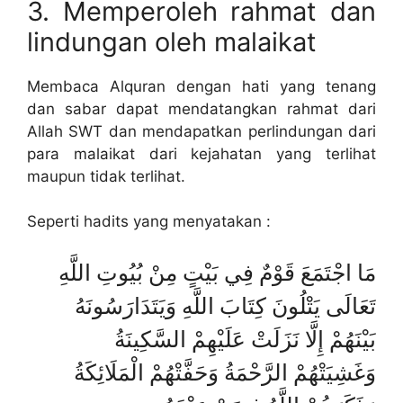
3. Memperoleh rahmat dan
lindungan oleh malaikat
Membaca Alquran dengan hati yang tenang
dan sabar dapat mendatangkan rahmat dari
Allah SWT dan mendapatkan perlindungan dari
para malaikat dari kejahatan yang terlihat
maupun tidak terlihat.
Seperti hadits yang menyatakan :
مَا اجْتَمَعَ قَوْمٌ فِي بَيْتٍ مِنْ بُيُوتِ اللَّهِ
تَعَالَى يَتْلُونَ كِتَابَ اللَّهِ وَيَتَدَارَسُونَهُ
بَيْنَهُمْ إِلَّا نَزَلَتْ عَلَيْهِمْ السَّكِينَةُ
وَغَشِيَتْهُمْ الرَّحْمَةُ وَحَفَّتْهُمْ الْمَلَائِكَةُ