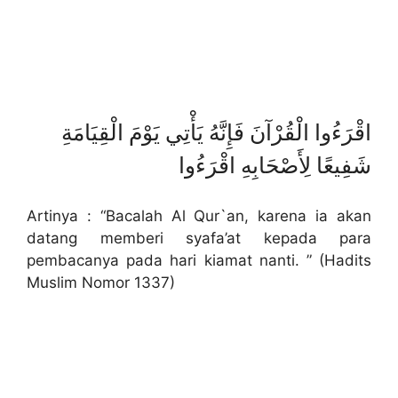
اقْرَءُوا الْقُرْآنَ فَإِنَّهُ يَأْتِي يَوْمَ الْقِيَامَةِ
شَفِيعًا لِأَصْحَابِهِ اقْرَءُوا
Artinya : “Bacalah Al Qur`an, karena ia akan
datang memberi syafa’at kepada para
pembacanya pada hari kiamat nanti. ” (Hadits
Muslim Nomor 1337)