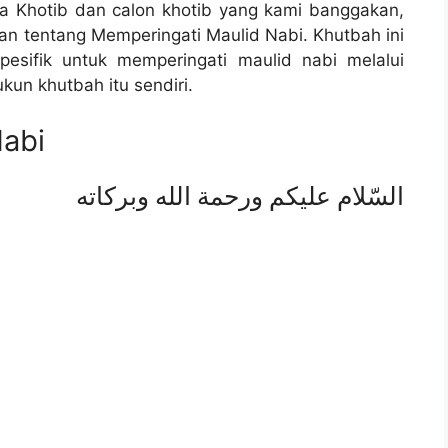
ra Khotib dan calon khotib yang kami banggakan,
skan tentang Memperingati Maulid Nabi. Khutbah ini
pesifik untuk memperingati maulid nabi melalui
un khutbah itu sendiri.
Nabi
السّلام عليكم ورحمة الله وبركاته