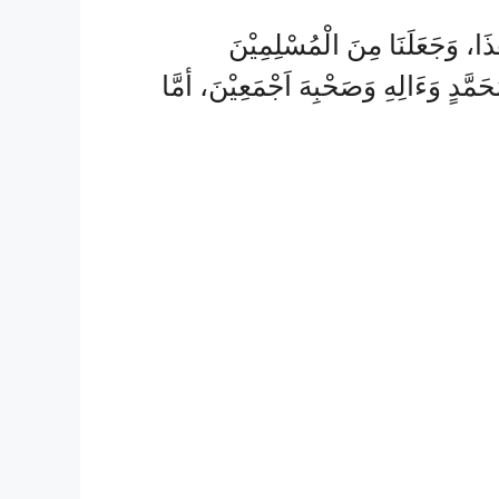
ذَا، وَجَعَلَنَا مِنَ الْمُسْلِمِيْنَ
َمَّدٍ وَءَالِهِ وَصَحْبِهَ اَجْمَعِيْنَ، أمَّا