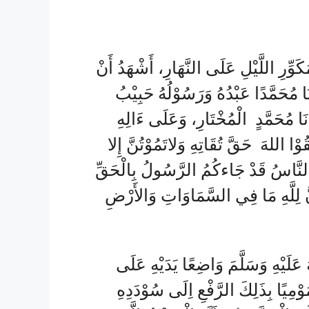
 مُكَوِّرِ اللَّيْلِ عَلَى النَّهَارِ، أَشْهَدُ أَنْ
نَا مُحَمَّدًا عَبْدُهُ وَرَسُوْلُهُ حَبِيْبُ
نَا مُحَمَّدٍ الْمُخْتَارِ، وَعَلَى ءَالِهِ
َقُوْا اللهَ حَقَّ تُقَاتِهِ وَلاتَمُوْتُنَّ إِلا
نَّاسُ قَدْ جَاءكُمُ الرَّسُولُ بِالْحَقِّ
ِنَّ لِلَّهِ مَا فِي السَّمَاوَاتِ وَالأَرْضِ
عَلَيْهِ وَسَلَّمَ وَاضِعًا يَدَيْهِ عَلَى
ْمِيًا بِذَلِكَ الرَّفْعِ اِلَى سُوْدَدِهِ