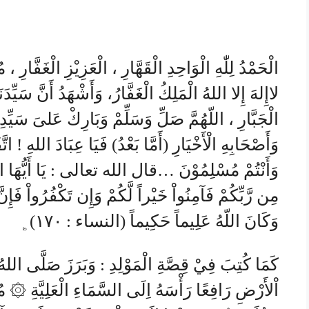
الْحَمْدُ لِلّٰهِ الْوَاحِدِ الْقَهَّارِ ، الْعَزِيْزِ الْغَفَّارِ ،
لاإِلهَ إِلا اللهُ الْمَلِكُ الْغَفَّارُ، وَأَشْهَدُ أَنَّ سَيِّدَ
الْجَبَّارِ ، اللّهُمَّ صَلِّ وَسَلِّمْ وَبَارِكْ عَلىَ سَيِّدِ
وَأَصْحَابِهِ الْأَخْيَارِ (أَمَّا بَعْدُ) فَيَا عِبَادَ اللهِ ! اتّ
وَأَنْتُمْ مُسْلِمُوْنَ …قال الله تعالى : يَا أَيُّهَا ال
مِن رَّبِّكُمْ فَآمِنُواْ خَيْراً لَّكُمْ وَإِن تَكْفُرُواْ فَإ
وَكَانَ اللّهُ عَلِيماً حَكِيماً (النساء : ١٧٠)﯁
كَمَا كُتِبَ فِيْ قِصَّةِ الْمَوْلِدِ : وَبَرَزَ صَلَّى اللهُ 
اْلأَرْضِ رَافِعًا رَأْسَهُ اِلَى السَّمَاءِ الْعَلِيَّةِ ۞ مُو