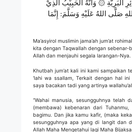
لْبَرِيَّةِ ۞ وَاَنَّهُ الْحَبِيْبُ الَّذِيْ
ِ صَلَّى اللهُ عَلَيْهِ وَسَلَّمَ: إِنَّمَا
Ma’asyirol muslimin jama’ah jum’at rohim
kita dengan Taqwallah dengan sebenar-be
Allah dan menjauhi segala larangan-Nya.
Khutbah jum’at kali ini kami sampaikan
‘lahi wa ssallam, Terkait dengan hal i
saya bacakan tadi yang artinya wallahu’a
“Wahai manusia, sesungguhnya telah 
(membawa) kebenaran dari Tuhanmu, m
bagimu. Dan jika kamu kafir, (maka kekaf
sesungguhnya apa yang di langit dan d
Allah Maha Mengetahui lagi Maha Bijaksana