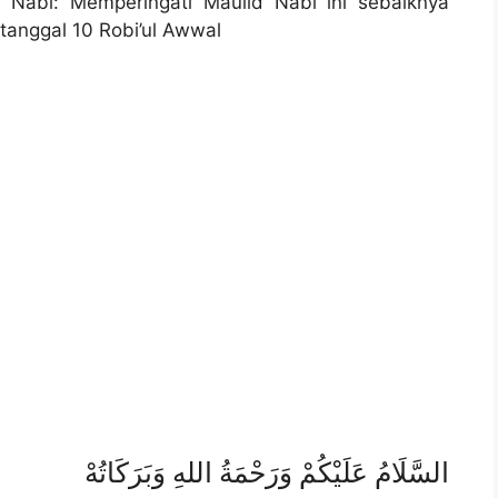
 Nabi: Memperingati Maulid Nabi ini sebaiknya
tanggal 10 Robi’ul Awwal
السَّلَامُ عَلَيْكُمْ وَرَحْمَةُ اللهِ وَبَرَكَاتُهْ