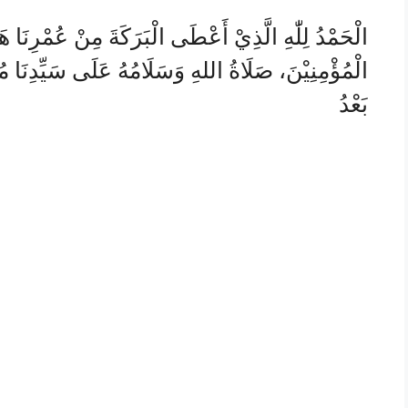
الْحَمْدُ لِلّٰهِ الَّذِيْ أَعْطَى الْبَرَكَةَ مِنْ عُمْرِنَا هَ
الْمُؤْمِنِيْنَ، صَلَاةُ اللهِ وَسَلَامُهُ عَلَى سَيِّدِنَا مُح
بَعْدُ