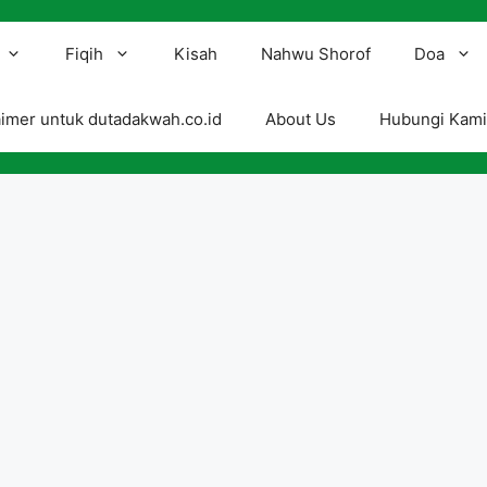
Fiqih
Kisah
Nahwu Shorof
Doa
aimer untuk dutadakwah.co.id
About Us
Hubungi Kam