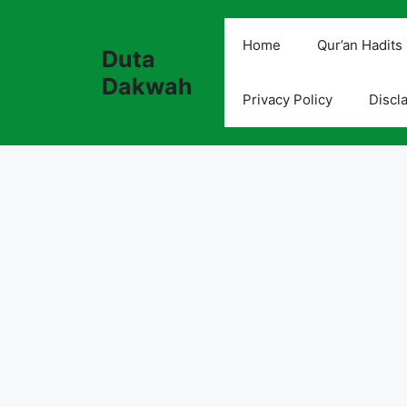
Skip
to
Home
Qur’an Hadits
Duta
content
Dakwah
Privacy Policy
Discl