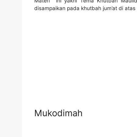
Materi ini yakni Tema Khutbah Maulid
disampaikan pada khutbah jum’at di atas 
Mukodimah