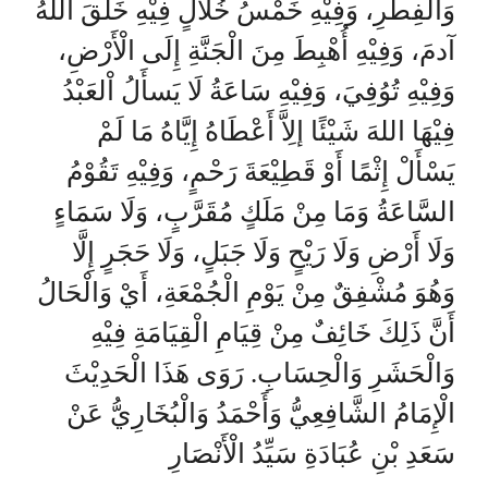
وَالْفِطْرِ، وَفِيْهِ خَمْسُ خُلَالٍ فِيْهِ خَلَقَ اللهُ
آدمَ، وَفِيْهِ أُهْبِطَ مِنَ الْجَنَّةِ إِلَى الْأَرْضِ،
وَفِيْهِ تُوُفِيَ، وَفِيْهِ سَاعَةُ لَا يَسأَلُ اْلعَبْدُ
فِيْهَا اللهَ شَيْئًا إلِاَّ أَعْطَاهُ إِيَّاهُ مَا لَمْ
يَسْأَلْ إِثْمًا أَوْ قَطِيْعَةَ رَحْمٍ، وَفِيْهِ تَقُوْمُ
السَّاعَةُ وَمَا مِنْ مَلَكٍ مُقَرَّبٍ، وَلَا سَمَاءٍ
وَلَا أَرْضِ وَلَا رَيْحٍ وَلَا جَبَلٍ، وَلَا حَجَرٍ إِلَّا
وَهُوَ مُشْفِقٌ مِنْ يَوْمِ الْجُمْعَةِ، أَيْ وَالْحَالُ
أَنَّ ذَلِكَ خَائِفٌ مِنْ قِيَامِ الْقِيَامَةِ فِيْهِ
وَالْحَشَرِ وَالْحِسَابِ. رَوَى هَذَا الْحَدِيْثَ
الْإِمَامُ الشَّافِعِيُّ وَأَحْمَدُ وَالْبُخَارِيُّ عَنْ
سَعَدِ بْنِ عُبَادَةِ سَيِّدُ الْأَنْصَارِ