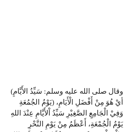
(وقال صلى الله عليه وسلم: سَيِّدُ الأَيَّامِ
يَوْمُ الجُمُعَةِ) أيْ هُوَ مِنْ أَفْضَلِ الْأَيَامِ،
وَفِيْ الْجَامِعِ الصَّغِيْرِ سَيِّدُ اْلأَيَّامِ عِنْدَ اللهِ
يَوْمُ الْجُمْعَةِ، أَعْظَمُ مِنْ يَوْمِ النَّحْرِ