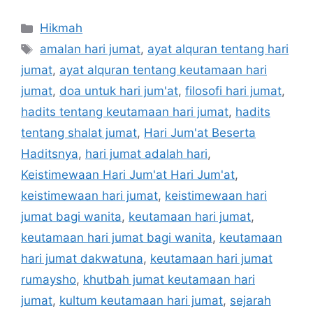
Categories
Hikmah
Tags
amalan hari jumat
,
ayat alquran tentang hari
jumat
,
ayat alquran tentang keutamaan hari
jumat
,
doa untuk hari jum'at
,
filosofi hari jumat
,
hadits tentang keutamaan hari jumat
,
hadits
tentang shalat jumat
,
Hari Jum'at Beserta
Haditsnya
,
hari jumat adalah hari
,
Keistimewaan Hari Jum'at Hari Jum'at
,
keistimewaan hari jumat
,
keistimewaan hari
jumat bagi wanita
,
keutamaan hari jumat
,
keutamaan hari jumat bagi wanita
,
keutamaan
hari jumat dakwatuna
,
keutamaan hari jumat
rumaysho
,
khutbah jumat keutamaan hari
jumat
,
kultum keutamaan hari jumat
,
sejarah