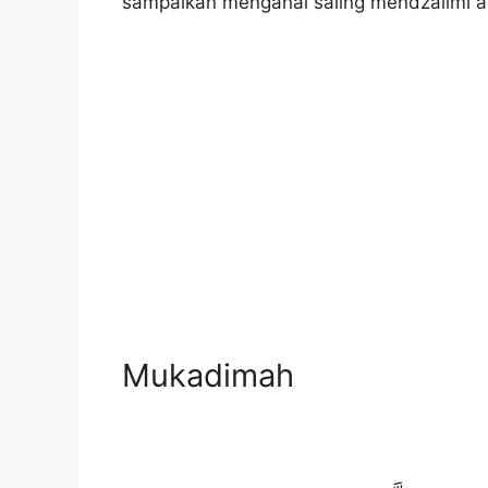
sampaikan menganai saling mendzalimi ad
Mukadimah