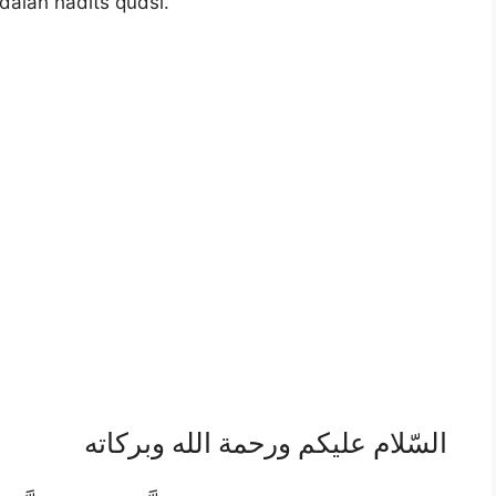
alah hadits qudsi.
السّلام عليكم ورحمة الله وبركاته