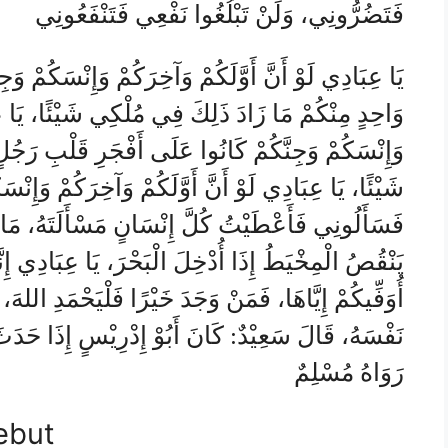
فَتَضُرُّونِي، وَلَنْ تَبْلُغُوا نَفْعِي فَتَنْفَعُونِي
يَا عِبَادِي لَوْ أَنَّ أَوَّلَكُمْ وَآخِرَكُمْ وَإِنْسَكُمْ و
وَاحِدٍ مِنْكُمْ مَا زَادَ ذَلِكَ فِي مُلْكِي شَيْئًا، يَا عِب
وَإِنْسَكُمْ وَجِنَّكُمْ كَانُوا عَلَى أَفْجَرِ قَلْبِ رَجُ
شَيْئًا، يَا عِبَادِي لَوْ أَنَّ أَوَّلَكُمْ وَآخِرَكُمْ وَإِن
فَسَأَلُونِي فَأَعْطَيْتُ كُلَّ إِنْسَانٍ مَسْأَلَتَهُ، مَا ن
يَنْقُصُ الْمِخْيَطُ إِذَا أُدْخِلَ الْبَحْرَ، يَا عِبَادِي إِن
أُوَفِّيكُمْ إِيَّاهَا، فَمَنْ وَجَدَ خَيْرًا فَلْيَحْمَدِ اللهَ، و
نَفْسَهُ، قَالَ سَعِيْدٌ: كَانَ أَبُوْ إِدْرِيْسٍ إِذَا حَدَثَ.
رَوَاهُ مُسْلِمٌ
ebut