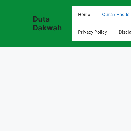
Skip
to
Home
Qur’an Hadits
Duta
content
Dakwah
Privacy Policy
Discl