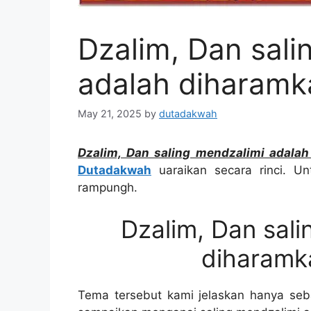
Dzalim, Dan sali
adalah diharamka
May 21, 2025
by
dutadakwah
Dzalim, Dan saling mendzalimi adalah
Dutadakwah
uaraikan secara rinci. Unt
rampungh.
Dzalim, Dan sali
diharamka
Tema tersebut kami jelaskan hanya seba