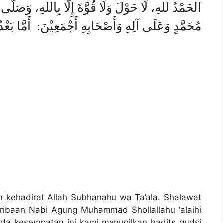
الحَمْدُ للهِ، لَا حَوْلَ وَلَا قُوَّةَ إِلَّا بِاللهِ، وَصَلّ
مُحَمَّدٍ وَعَلَى آلِهِ وَأَصْحَابِهِ أَجْمَعِيْنَ: أَمَّا بَعْدُ
an kehadirat Allah Subhanahu wa Ta’ala. Shalawat
ribaan Nabi Agung Muhammad Shollallahu ‘alaihi
da kesempatan ini kami menuqilkan hadits qudsi