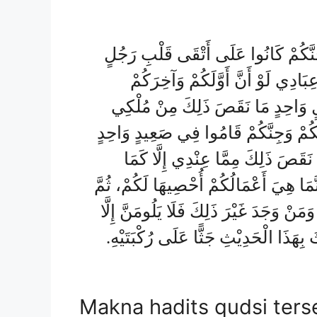
َجِنَّكُمْ كَانُوا عَلَى أَتْقَى قَلْبِ رَجُلٍ
َادِي لَوْ أَنَّ أَوَّلَكُمْ وَآخِرَكُمْ
لٍ وَاحِدٍ مَا نَقَصَ ذَلِكَ مِنْ مُلْكِي
ْسَكُمْ وَجِنَّكُمْ قَامُوا فِي صَعِيدٍ وَاحِدٍ
َقَصَ ذَلِكَ مِمَّا عِنْدِي إِلَّا كَمَا
َّمَا هِيَ أَعْمَالُكُمْ أُحْصِيهَا لَكُمْ، ثُمَّ
َمَنْ وَجَدَ غَيْرَ ذَلِكَ فَلَا يَلُومَنَّ إِلَّا
 بِهَذَا الْحَدِيْثِ جَثًّا عَلَى رُكْبَتَيْهِ
Makna hadits qudsi ters