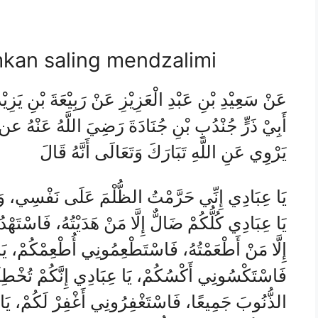
kan saling mendzalimi
عَنْ سَعِيْدِ بْنِ عَبْدِ الْعَزِيْزِ عَنْ رَبِيْعَةَ بْنِ يَزِي
أَبِيْ ذَرٍّ جُنْدُبِ بْنِ جُنَادَةَ رَضِيَ اللَّهُ عَنْهُ عن
يَرْوِي عَنِ اللَّهِ تَبَارَكَ وَتَعَالَى أَنَّهُ قَالَ
يَا عِبَادِي إِنِّي حَرَّمْتُ الظُّلْمَ عَلَى نَفْسِي، وَجَع،
يَا عِبَادِي كُلُّكُمْ ضَالٌّ إِلَّا مَنْ هَدَيْتُهُ، فَاسْتَهْد
إِلَّا مَنْ أَطْعَمْتُهُ، فَاسْتَطْعِمُونِي أُطْعِمْكُمْ، يَا،
فَاسْتَكْسُونِي أَكْسُكُمْ، يَا عِبَادِي إِنَّكُمْ تُخْطِئُونَ 
الذُّنُوبَ جَمِيعًا، فَاسْتَغْفِرُونِي أَغْفِرْ لَكُمْ، يَا ع