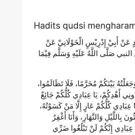
Hadits qudsi mengharam
ْدٍ عَنْ أَبِيْ إِدْرِيْسٍ الْخَوْلَانِيْ عَنْ
 النبي صَلَّى اللَّهُ عَلَيْهِ وَسَلَّم فِيْمَا
َلْتُهُ بَيْنَكُمْ مُحَرَّمًا، فَلَا تَظَالَمُوا
ُونِي أَهْدِكُمْ، يَا عِبَادِي كُلُّكُمْ جَائِعٌ
 عِبَادِي كُلُّكُمْ عَارٍ إِلَّا مَنْ كَسَوْتُهُ
بِاللَّيْلِ وَالنَّهَارِ، وَأَنَا أَغْفِرُ
ِبَادِي إِنَّكُمْ لَنْ تَبْلُغُوا ضَرِّي