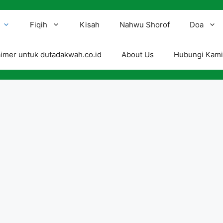
Fiqih
Kisah
Nahwu Shorof
Doa
aimer untuk dutadakwah.co.id
About Us
Hubungi Kam