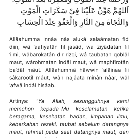
اَللهُمَّ هَوِّنْ عَلَيْنَا فِىْ سَكَرَاتِ الْمَوْتِ
وَالنَّجَاةَ مِنَ النَّارِ وَالْعَفْوَ عِنْدَ الْحِسَابِ
Allâahumma innâa nâs alukâ salaâmatan fid
diin, wâ ‘aafiyatân fil jasâd, wa ziyâdatan fil
‘ilmi, wâbarokatân dir rizqi, wâ taubatan qoblâl
maut, wârohmatan indâl maut, wâ maghfirotân
ba’dâl mâut. Allâahummâ hâwwin ‘alâinaa fii
sâkarootil mâut, wân najâata minân nâar, wâl
‘afwâ indâl hisâab.
Artinya: “
Ya Allah, sesungguhnya kami
memohon kepada-Mu keselamatan ketika
beragama, kesehatan badan, limpahan ilmu,
keberkahan rezeki, taubat sebelum datangnya
maut, rahmat pada saat datangnya maut, dan