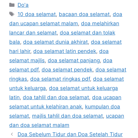
Categories
Do'a
Tags
10 doa selamat
,
bacaan doa selamat
,
doa
dan ucapan selamat malam
,
doa melahirkan
lancar dan selamat
,
doa selamat dan tolak
bala
,
doa selamat dunia akhirat
,
doa selamat
hari lahir
,
doa selamat latin pendek
,
doa
selamat majlis
,
doa selamat panjang
,
doa
selamat pdf
,
doa selamat pendek
,
doa selamat
ringkas
,
doa selamat ringkas pdf
,
doa selamat
untuk keluarga
,
doa selamat untuk keluarga
latin
,
doa tahlil dan doa selamat
,
doa ucapan
selamat untuk kelahiran anak
,
kumpulan doa
selamat
,
majlis tahlil dan doa selamat
,
ucapan
dan doa selamat malam
Doa Sebelum Tidur dan Doa Setelah Tidur