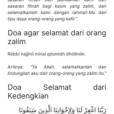
sasaran fitnah bagi kaum yang zalim, dan
selamatkanlah kami dengan rahmat-Mu dari
tipu daya orang-orang yang kafir.
“
Doa agar selamat dari orang
zalim
Róbbi najjinii minal qóumidh dhólimiin.
Artinya: “
Ya Allah, selamatkanlah dan
lindungilah aku dari orang-orang yang zalim itu
.”
Doa Selamat dari
Kedengkian
رَبَّنَا اغْفِرْ لَنَا وَلِإِخْوَانِنَا الَّذِينَ سَبَقُونَا