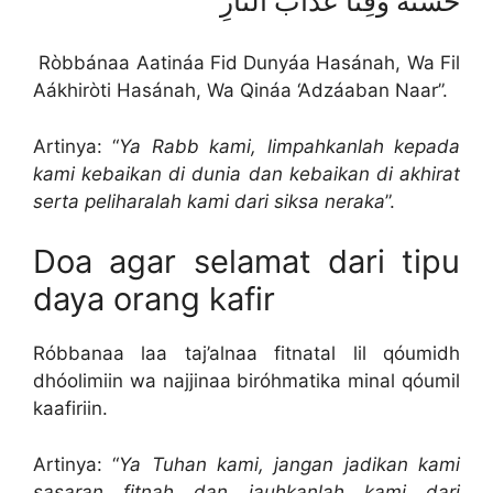
حَسَنَةً وَقِنَا عَذَابَ النَّارِ
Ròbbánaa Aatináa Fid Dunyáa Hasánah, Wa Fil
Aákhiròti Hasánah, Wa Qináa ‘Adzáaban Naar”.
Artinya: “
Ya Rabb kami, limpahkanlah kepada
kami kebaikan di dunia dan kebaikan di akhirat
serta peliharalah kami dari siksa neraka
”.
Doa agar selamat dari tipu
daya orang kafir
Róbbanaa laa taj’alnaa fitnatal lil qóumidh
dhóolimiin wa najjinaa biróhmatika minal qóumil
kaafiriin.
Artinya: “
Ya Tuhan kami, jangan jadikan kami
sasaran fitnah dan jauhkanlah kami dari