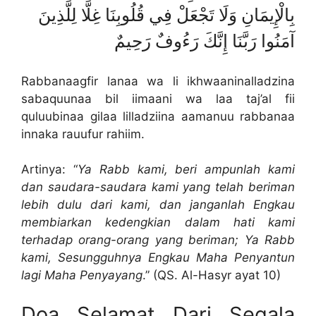
بِالْإِيمَانِ وَلَا تَجْعَلْ فِي قُلُوبِنَا غِلًّا لِلَّذِينَ
آمَنُوا رَبَّنَا إِنَّكَ رَءُوفٌ رَحِيمٌ
Rabbanaagfir lanaa wa li ikhwaaninalladzina
sabaquunaa bil iimaani wa laa taj’al fii
quluubinaa gilaa lilladziina aamanuu rabbanaa
innaka rauufur rahiim.
Artinya: “
Ya Rabb kami, beri ampunlah kami
dan saudara-saudara kami yang telah beriman
lebih dulu dari kami, dan janganlah Engkau
membiarkan kedengkian dalam hati kami
terhadap orang-orang yang beriman; Ya Rabb
kami, Sesungguhnya Engkau Maha Penyantun
lagi Maha Penyayang
.” (QS. Al-Hasyr ayat 10)
Doa Selamat Dari Segala