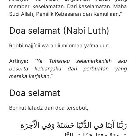
memberi keselamatan. Dari keselamatan. Maha
Suci Allah, Pemilik Kebesaran dan Kemuliaan.”
Doa selamat (Nabi Luth)
Robbi najjínii wa ahlií mímmaa ya’maluun.
Artinya: “
Ya Tuhanku selamatkanlah aku
beserta keluargaku dari perbuatan yang
mereka kerjakan
.”
Doa selamat
Berikut lafadz dari doa tersebut,
رَبَّنَا آَتِنَا فِي الدُّنْيَا حَسَنَةً وَفِي الْآَخِرَةِ