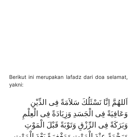
Berikut ini merupakan lafadz dari doa selamat,
yakni:
اَللهُمَّ اِنَّا نَسْئَلُكَ سَلاَمَةً فِى الدِّيْنِ
وَعَافِيَةً فِى الْجَسَدِ وَزِيَادَةً فِى الْعِلْمِ
وَبَرَكَةً فِى الرِّزْقِ وَتَوْبَةً قَبْلَ الْمَوْتِ
وَرَحْمَةً عِنْدَ الْمَوْتِ وَمَغْفِرَةً بَعْدَ الْمَوْتِ.