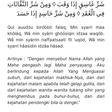
شَرِّ غَاسِقٍ إِذَا وَقَبَ ◊ وَمِنْ شَرِّ النَّفَّاثَاتِ
فِي الْعُقَدِ ◊ وَمِنْ شَرِّ حَاسِدٍ إِذَا حَسَدَ
Qul auudzu biróbbil falaq, Min syarri maa
khóláq, Wá min syârri ghóósiqin idzaa waqób.
Wâ min syárrin naffaatsaati fil ‘uqód, Wâ min
syarri hâasidin idzâa hâsad.
Artinya : “
Dengan menyebut Nama Allah yang
Maha pengasih lagi Maha penyayang
.
Aku
berlindung kepada Allah Yang Menguasai
subuh, dari kejahatan makhluk-Nya, dan dari
kejahatan malam apabila telah gelap gulita, dan
dari kejahatan wanita-wanita tukang sihir yang
menghembus pada buhul-buhul, dan dari
kejahatan pendengki bila ia dengki
.”