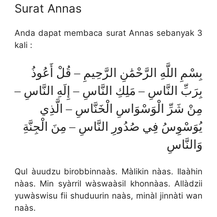
Surat Annas
Anda dapat membaca surat Annas sebanyak 3
kali :
بِسْمِ اللَّهِ الرَّحْمَٰنِ الرَّحِيمِ – قُلْ أَعُوذُ
بِرَبِّ النَّاسِ – مَلِكِ النَّاسِ – إِلَهِ النَّاسِ –
مِنْ شَرِّ الْوَسْوَاسِ الْخَنَّاسِ – الَّذِي
يُوَسْوِسُ فِي صُدُورِ النَّاسِ – مِنَ الْجِنَّةِ
وَالنَّاسِ
Qul àuudzu birobbinnaàs. Màlikin nàas. Ilaàhin
nàas. Min syàrril wàswaàsil khonnàas. Allàdzii
yuwàswisu fii shuduurin naàs, minàl jinnàti wan
naàs.