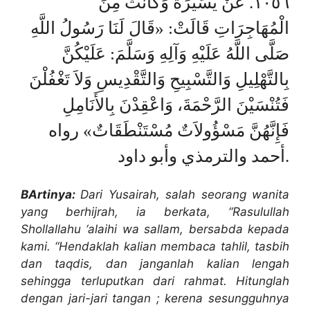
١٠٥٦. عَنْ يُسَيْرَةَ وَكَانَتْ مِنَ
الْمُهَاجِرَاتِ قَالَتْ: «قَالَ لَنَا رَسُولُ اللَّهِ
صَلَّى اللَّهُ عَلَيْهِ وَآلِهِ وَسَلَّمَ: عَلَيْكُنَّ
بِالتَّهْلِيلِ وَالتَّسْبِيحِ وَالتَّقْدِيسِ وَلاَ تَغْفُلْنَ
فَتُنْسَيْنَ الرَّحْمَةَ، وَاعْقِدْنَ بِالأَنَامِلِ
فَإِنَّهُنَّ مَسْؤُولاَتٌ مُسْتَنْطَقَاتٌ» رواه
أحمد والترمذي وأبو داود.
BArtinya:
Dari Yusairah, salah seorang wanita
yang berhijrah, ia berkata, “Rasulullah
S
hollallahu ‘alaihi wa sallam,
bersabda kepada
kami
.
“
Hendaklah kalian membaca tahlil, tasbih
dan taqdis, dan janganlah kalian lengah
sehingga terluputkan dari rahmat. Hitunglah
dengan jari-jari tangan ; kerena sesungguhnya