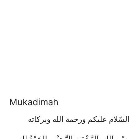
Mukadimah
السّلام عليكم ورحمة الله وبركاته
بِسْمِ اللهِ الرَّحْمَنِ الرَّحِيْمِ، الحَمْدُ للهِ