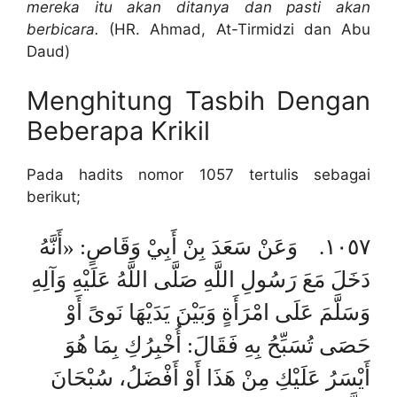
mereka itu akan ditanya dan pasti akan
berbicara.
(HR. Ahmad, At-Tirmidzi dan Abu
Daud)
Menghitung Tasbih Dengan
Beberapa Krikil
Pada hadits nomor 1057 tertulis sebagai
berikut;
١٠٥٧. وَعَنْ سَعَدَ بِنْ أَبِيْ وَقَاصٍ: «أَنَّهُ
دَخَلَ مَعَ رَسُولِ اللَّهِ صَلَّى اللَّهُ عَلَيْهِ وَآلِهِ
وَسَلَّمَ عَلَى امْرَأَةٍ وَبَيْنَ يَدَيْهَا نَوىً أَوْ
حَصَى تُسَبِّحُ بِهِ فَقَالَ: أُخْبِرُكِ بِمَا هُوَ
أَيْسَرُ عَلَيْكِ مِنْ هَذَا أَوْ أَفْضَلُ، سُبْحَانَ