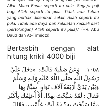
Allah Maha Besar seperti itu pula. Sega/a puji
bagi Allah seperti itu pula. Tidak ada Tuhan
yang berhak disembah selain Allah seperti itu
pula. Tidak ada daya dan kekuatan kecuali dart
(pertolongan) Allah seperti itu pula).”
(HR. Abu
Daud dan At-Tirmidzi)
Bertasbih dengan alat
hitung krikil 4000 biji
١٠٥٨. وَعَنْ صَفْيَةَ قَالَتْ: «دَخَلَ عَلَيَّ
رَسُولُ اللَّهِ صَلَّى اللَّهُ عَلَيْهِ وَآلِهِ وَسَلَّمَ
وَبَيْنَ يَدَيَّ أَرْبَعَةُ آلاَفِ نَوَاةٍ أُسَبِّحُ بِهَا
فَقَالَ : لَقَدْ سَبَّحْتَ بِهَذَا، أَلاَّ أُعَلِمُكَ بِأَكْثَرَ
مِمَّا سَبَّحْتَ بِهِ؟ فَقَالَتْ: عَلِّمْنِي، فَقَالَ