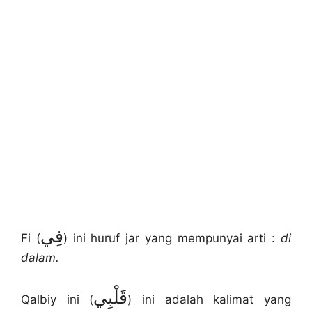
فِي
Fi (
) ini huruf jar yang mempunyai arti :
di
dalam.
قَلْبِي
Qalbiy ini (
) ini adalah kalimat yang