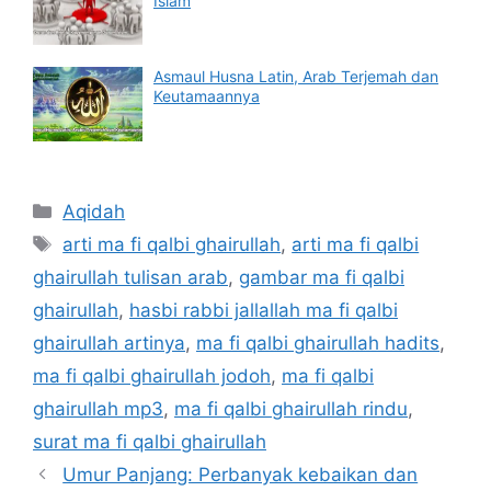
Islam
Asmaul Husna Latin, Arab Terjemah dan
Keutamaannya
Categories
Aqidah
Tags
arti ma fi qalbi ghairullah
,
arti ma fi qalbi
ghairullah tulisan arab
,
gambar ma fi qalbi
ghairullah
,
hasbi rabbi jallallah ma fi qalbi
ghairullah artinya
,
ma fi qalbi ghairullah hadits
,
ma fi qalbi ghairullah jodoh
,
ma fi qalbi
ghairullah mp3
,
ma fi qalbi ghairullah rindu
,
surat ma fi qalbi ghairullah
Umur Panjang: Perbanyak kebaikan dan