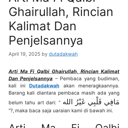
Ghairullah, Rincian
Kalimat Dan
Penjelsannya
April 19, 2025
by
dutadakwah
Arti Ma Fi Qalbi Ghairullah, Rincian Kalimat
Dan Penjelsannya
– Pembaca yang budiman,
kali ini
Dutadakwah
akan meneragkaannya.
Barang kali diantara pembaca masih ada yang
مَافِي قَلْبِي غَيْرُ الله
belum tahu art dari: “
”?, maka baca saja uaraian kami di bawah ini.
Arti Ma Fi Qalbi