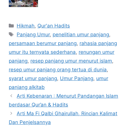
Categories
Hikmah
,
Qur'an Hadits
Tags
Panjang Umur
,
penelitian umur panjang
,
persamaan berumur panjang
,
rahasia panjang
umur itu ternyata sederhana
,
renungan umur
panjang
,
resep panjang umur menurut islam
,
resep umur panjang orang tertua di dunia
,
syarat umur panjang
,
Umur Panjang
,
umur
panjang alkitab
Arti Kebenaran : Menurut Pandangan Islam
berdasar Qur’an & Hadits
Arti Ma Fi Qalbi Ghairullah, Rincian Kalimat
Dan Penjelsannya