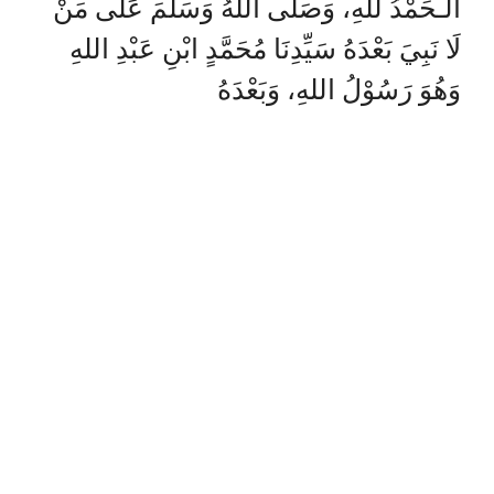
الـحَمْدُ للهِ، وَصَلَّى اللهُ وَسَلَّمَ عَلَى مَنْ
لَا نَبِيَ بَعْدَهُ سَيِّدِنَا مُحَمَّدٍ ابْنِ عَبْدِ اللهِ
وَهُوَ رَسُوْلُ اللهِ، وَبَعْدَهُ