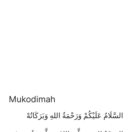
Mukodimah
السَّلَامُ عَلَيْكُمْ وَرَحْمَةُ اللهِ وَبَرَكَاتُهْ