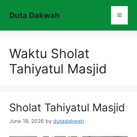
Skip
to
Duta Dakwah
Menu
content
Waktu Sholat
Tahiyatul Masjid
Sholat Tahiyatul Masjid
June 18, 2026
by
dutadakwah