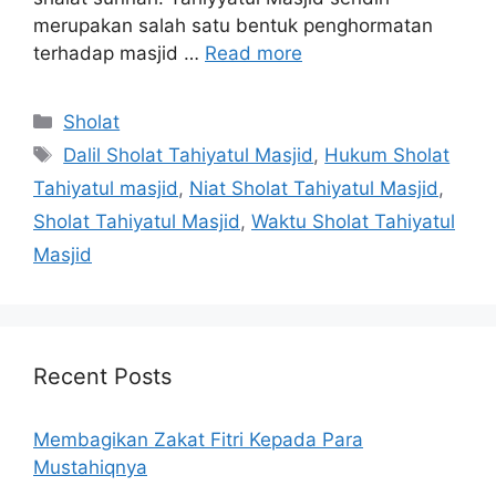
merupakan salah satu bentuk penghormatan
terhadap masjid …
Read more
Categories
Sholat
Tags
Dalil Sholat Tahiyatul Masjid
,
Hukum Sholat
Tahiyatul masjid
,
Niat Sholat Tahiyatul Masjid
,
Sholat Tahiyatul Masjid
,
Waktu Sholat Tahiyatul
Masjid
Recent Posts
Membagikan Zakat Fitri Kepada Para
Mustahiqnya