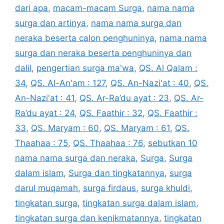
dari apa
,
macam-macam Surga
,
nama nama
surga dan artinya
,
nama nama surga dan
neraka beserta calon penghuninya
,
nama nama
surga dan neraka beserta penghuninya dan
dalil
,
pengertian surga ma'wa
,
QS. Al Qalam :
34
,
QS. Al-An'am : 127
,
QS. An-Nazi'at : 40
,
QS.
An-Nazi'at : 41
,
QS. Ar-Ra’du ayat : 23
,
QS. Ar-
Ra’du ayat : 24
,
QS. Faathir : 32
,
QS. Faathir :
33
,
QS. Maryam : 60
,
QS. Maryam : 61
,
QS.
Thaahaa : 75
,
QS. Thaahaa : 76
,
sebutkan 10
nama nama surga dan neraka
,
Surga
,
Surga
dalam islam
,
Surga dan tingkatannya
,
surga
darul muqamah
,
surga firdaus
,
surga khuldi
,
tingkatan surga
,
tingkatan surga dalam islam
,
tingkatan surga dan kenikmatannya
,
tingkatan