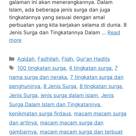
galaman ini akan menerangkannya. Dalam
Islam, ada beberapa jenis surga dan juga
tingkatannya yang sesuai dengan amal
perbuatan yang kita kerjakan selama di dunia. 8
Jenis Surga dan Tingkatannya Dalam …
Read
more
Categories
Aqidah
,
Fadhilah
,
Fiqih
,
Qur'an Hadits
Tags
100 tingkatan surga
,
4 tingkatan surga
,
7
nama surga dan neraka
,
7 tingkatan surga dan
penghuninya
,
8 Jenis Surga
,
8 tingkatan surga
,
Jenis Surga
,
jenis surga dalam islam
,
Jenis
Surga Dalam Islam dan Tingkatannya
,
kenikmatan surga firdaus
,
macam macam surga
dan artinya
,
macam macam surga dan
gambarnya
,
macam macam surga dan terbuat