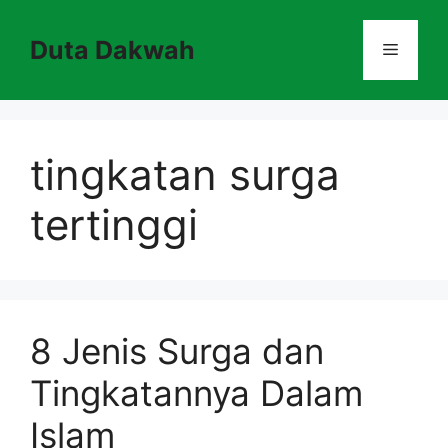
Skip
to
Duta Dakwah
Menu
content
tingkatan surga
tertinggi
8 Jenis Surga dan
Tingkatannya Dalam
Islam