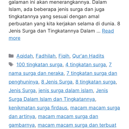
galaman ini akan menerangkannya. Dalam
Islam, ada beberapa jenis surga dan juga
tingkatannya yang sesuai dengan amal
perbuatan yang kita kerjakan selama di dunia. 8
Jenis Surga dan Tingkatannya Dalam …
Read
more
Categories
Aqidah
,
Fadhilah
,
Fiqih
,
Qur'an Hadits
Tags
100 tingkatan surga
,
4 tingkatan surga
,
7
nama surga dan neraka
,
7 tingkatan surga dan
penghuninya
,
8 Jenis Surga
,
8 tingkatan surga
,
Jenis Surga
,
jenis surga dalam islam
,
Jenis
Surga Dalam Islam dan Tingkatannya
,
kenikmatan surga firdaus
,
macam macam surga
dan artinya
,
macam macam surga dan
gambarnya
,
macam macam surga dan terbuat