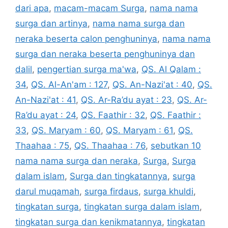
dari apa
,
macam-macam Surga
,
nama nama
surga dan artinya
,
nama nama surga dan
neraka beserta calon penghuninya
,
nama nama
surga dan neraka beserta penghuninya dan
dalil
,
pengertian surga ma'wa
,
QS. Al Qalam :
34
,
QS. Al-An'am : 127
,
QS. An-Nazi'at : 40
,
QS.
An-Nazi'at : 41
,
QS. Ar-Ra’du ayat : 23
,
QS. Ar-
Ra’du ayat : 24
,
QS. Faathir : 32
,
QS. Faathir :
33
,
QS. Maryam : 60
,
QS. Maryam : 61
,
QS.
Thaahaa : 75
,
QS. Thaahaa : 76
,
sebutkan 10
nama nama surga dan neraka
,
Surga
,
Surga
dalam islam
,
Surga dan tingkatannya
,
surga
darul muqamah
,
surga firdaus
,
surga khuldi
,
tingkatan surga
,
tingkatan surga dalam islam
,
tingkatan surga dan kenikmatannya
,
tingkatan