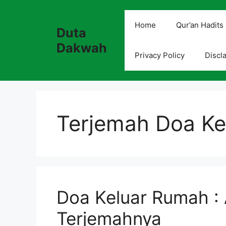
Skip
to
Home
Qur’an Hadits
Duta
content
Dakwah
Privacy Policy
Discl
Terjemah Doa Ke
Doa Keluar Rumah : 
Terjemahnya