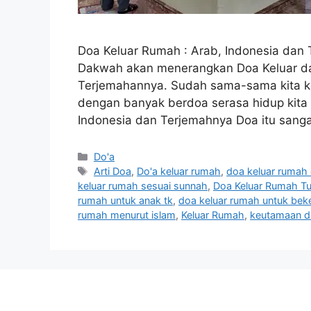
Doa Keluar Rumah : Arab, Indonesia dan 
Dakwah akan menerangkan Doa Keluar da
Terjemahannya. Sudah sama-sama kita k
dengan banyak berdoa serasa hidup kita 
Indonesia dan Terjemahnya Doa itu sang
Categories
Do'a
Tags
Arti Doa
,
Do'a keluar rumah
,
doa keluar rumah
keluar rumah sesuai sunnah
,
Doa Keluar Rumah Tu
rumah untuk anak tk
,
doa keluar rumah untuk beke
rumah menurut islam
,
Keluar Rumah
,
keutamaan d