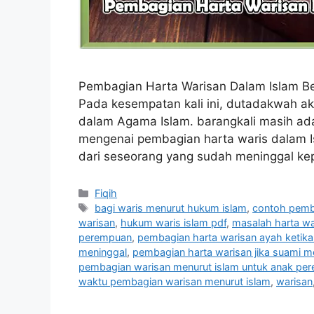
Pembagian Harta Warisan Dalam Islam Be
Pada kesempatan kali ini, dutadakwah a
dalam Agama Islam. barangkali masih ad
mengenai pembagian harta waris dalam Is
dari seseorang yang sudah meninggal ke
Categories
Fiqih
Tags
bagi waris menurut hukum islam
,
contoh pemb
warisan
,
hukum waris islam pdf
,
masalah harta wa
perempuan
,
pembagian harta warisan ayah ketika
meninggal
,
pembagian harta warisan jika suami m
pembagian warisan menurut islam untuk anak pe
waktu pembagian warisan menurut islam
,
warisan