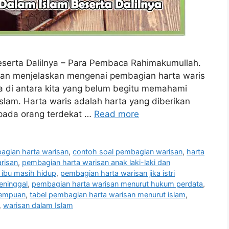
serta Dalilnya – Para Pembaca Rahimakumullah.
kan menjelaskan mengenai pembagian harta waris
a di antara kita yang belum begitu memahami
lam. Harta waris adalah harta yang diberikan
pada orang terdekat …
Read more
agian harta warisan
,
contoh soal pembagian warisan
,
harta
risan
,
pembagian harta warisan anak laki-laki dan
 ibu masih hidup
,
pembagian harta warisan jika istri
eninggal
,
pembagian harta warisan menurut hukum perdata
,
rempuan
,
tabel pembagian harta warisan menurut islam
,
,
warisan dalam Islam