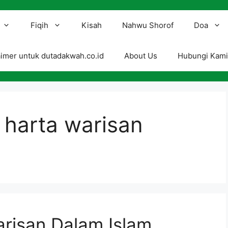
Fiqih
Kisah
Nahwu Shorof
Doa
aimer untuk dutadakwah.co.id
About Us
Hubungi Kam
 harta warisan
risan Dalam Islam