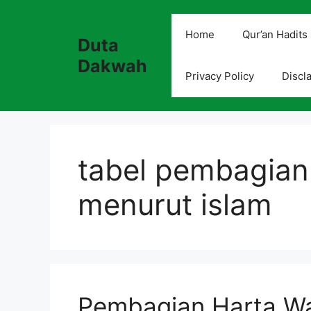
Skip
to
Home
Qur’an Hadits
Duta
content
Dakwah
Privacy Policy
Discl
tabel pembagian
menurut islam
Pembagian Harta Wa