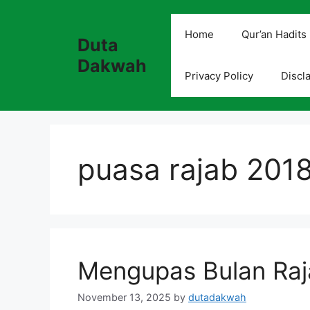
Skip
to
Home
Qur’an Hadits
Duta
content
Dakwah
Privacy Policy
Discl
puasa rajab 201
Mengupas Bulan Raj
November 13, 2025
by
dutadakwah