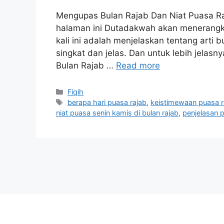
Mengupas Bulan Rajab Dan Niat Puasa Ra
halaman ini Dutadakwah akan menerangk
kali ini adalah menjelaskan tentang arti b
singkat dan jelas. Dan untuk lebih jelasn
Bulan Rajab …
Read more
Categories
Fiqih
Tags
berapa hari puasa rajab
,
keistimewaan puasa r
niat puasa senin kamis di bulan rajab
,
penjelasan 