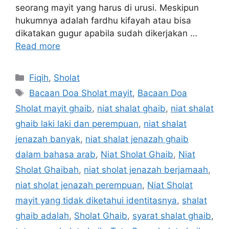
seorang mayit yang harus di urusi. Meskipun
hukumnya adalah fardhu kifayah atau bisa
dikatakan gugur apabila sudah dikerjakan …
Read more
Categories
Fiqih
,
Sholat
Tags
Bacaan Doa Sholat mayit
,
Bacaan Doa
Sholat mayit ghaib
,
niat shalat ghaib
,
niat shalat
ghaib laki laki dan perempuan
,
niat shalat
jenazah banyak
,
niat shalat jenazah ghaib
dalam bahasa arab
,
Niat Sholat Ghaib
,
Niat
Sholat Ghaibah
,
niat sholat jenazah berjamaah
,
niat sholat jenazah perempuan
,
Niat Sholat
mayit yang tidak diketahui identitasnya
,
shalat
ghaib adalah
,
Sholat Ghaib
,
syarat shalat ghaib
,