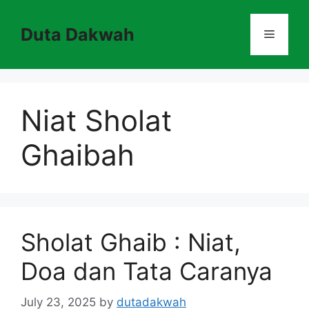
Skip
to
Duta Dakwah
Menu
content
Niat Sholat
Ghaibah
Sholat Ghaib : Niat,
Doa dan Tata Caranya
July 23, 2025
by
dutadakwah