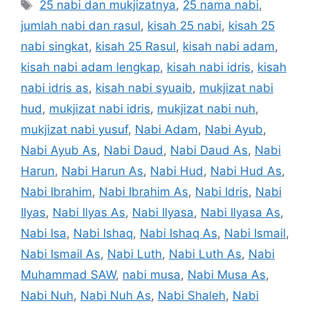
Tags
25 nabi dan mukjizatnya
,
25 nama nabi
,
jumlah nabi dan rasul
,
kisah 25 nabi
,
kisah 25
nabi singkat
,
kisah 25 Rasul
,
kisah nabi adam
,
kisah nabi adam lengkap
,
kisah nabi idris
,
kisah
nabi idris as
,
kisah nabi syuaib
,
mukjizat nabi
hud
,
mukjizat nabi idris
,
mukjizat nabi nuh
,
mukjizat nabi yusuf
,
Nabi Adam
,
Nabi Ayub
,
Nabi Ayub As
,
Nabi Daud
,
Nabi Daud As
,
Nabi
Harun
,
Nabi Harun As
,
Nabi Hud
,
Nabi Hud As
,
Nabi Ibrahim
,
Nabi Ibrahim As
,
Nabi Idris
,
Nabi
Ilyas
,
Nabi Ilyas As
,
Nabi Ilyasa
,
Nabi Ilyasa As
,
Nabi Isa
,
Nabi Ishaq
,
Nabi Ishaq As
,
Nabi Ismail
,
Nabi Ismail As
,
Nabi Luth
,
Nabi Luth As
,
Nabi
Muhammad SAW
,
nabi musa
,
Nabi Musa As
,
Nabi Nuh
,
Nabi Nuh As
,
Nabi Shaleh
,
Nabi