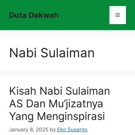
Skip
to
Duta Dakwah
Menu
content
Nabi Sulaiman
Kisah Nabi Sulaiman
AS Dan Mu’jizatnya
Yang Menginspirasi
January 8, 2025
by
Eko Susanto