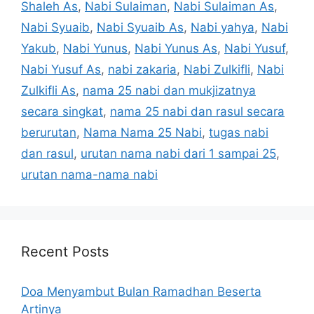
Shaleh As
,
Nabi Sulaiman
,
Nabi Sulaiman As
,
Nabi Syuaib
,
Nabi Syuaib As
,
Nabi yahya
,
Nabi
Yakub
,
Nabi Yunus
,
Nabi Yunus As
,
Nabi Yusuf
,
Nabi Yusuf As
,
nabi zakaria
,
Nabi Zulkifli
,
Nabi
Zulkifli As
,
nama 25 nabi dan mukjizatnya
secara singkat
,
nama 25 nabi dan rasul secara
berurutan
,
Nama Nama 25 Nabi
,
tugas nabi
dan rasul
,
urutan nama nabi dari 1 sampai 25
,
urutan nama-nama nabi
Recent Posts
Doa Menyambut Bulan Ramadhan Beserta
Artinya