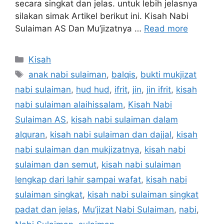
secara singkat dan jelas. untuk lebih jelasnya
silakan simak Artikel berikut ini. Kisah Nabi
Sulaiman AS Dan Mu’jizatnya …
Read more
Categories
Kisah
Tags
anak nabi sulaiman
,
balqis
,
bukti mukjizat
nabi sulaiman
,
hud hud
,
ifrit
,
jin
,
jin ifrit
,
kisah
nabi sulaiman alaihissalam
,
Kisah Nabi
Sulaiman AS
,
kisah nabi sulaiman dalam
alquran
,
kisah nabi sulaiman dan dajjal
,
kisah
nabi sulaiman dan mukjizatnya
,
kisah nabi
sulaiman dan semut
,
kisah nabi sulaiman
lengkap dari lahir sampai wafat
,
kisah nabi
sulaiman singkat
,
kisah nabi sulaiman singkat
padat dan jelas
,
Mu’jizat Nabi Sulaiman
,
nabi
,