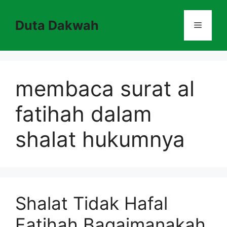
Skip
to
Duta Dakwah
Menu
content
membaca surat al
fatihah dalam
shalat hukumnya
Shalat Tidak Hafal
Fatihah Bagaimanakah