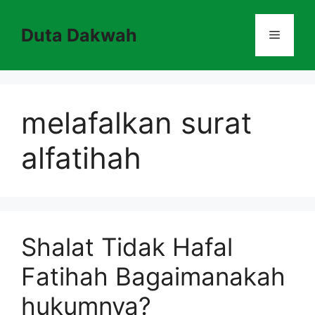
Skip
to
Duta Dakwah
Menu
content
melafalkan surat
alfatihah
Shalat Tidak Hafal
Fatihah Bagaimanakah
hukumnya?