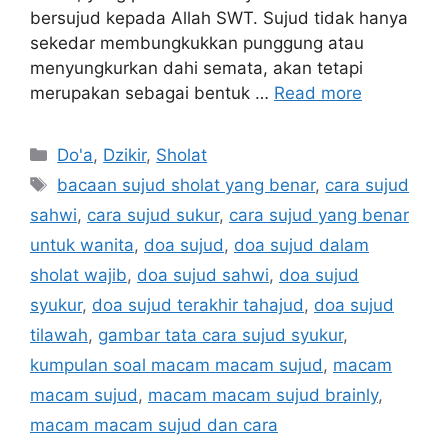
bersujud kepada Allah SWT. Sujud tidak hanya
sekedar membungkukkan punggung atau
menyungkurkan dahi semata, akan tetapi
merupakan sebagai bentuk …
Read more
Categories
Do'a
,
Dzikir
,
Sholat
Tags
bacaan sujud sholat yang benar
,
cara sujud
sahwi
,
cara sujud sukur
,
cara sujud yang benar
untuk wanita
,
doa sujud
,
doa sujud dalam
sholat wajib
,
doa sujud sahwi
,
doa sujud
syukur
,
doa sujud terakhir tahajud
,
doa sujud
tilawah
,
gambar tata cara sujud syukur
,
kumpulan soal macam macam sujud
,
macam
macam sujud
,
macam macam sujud brainly
,
macam macam sujud dan cara