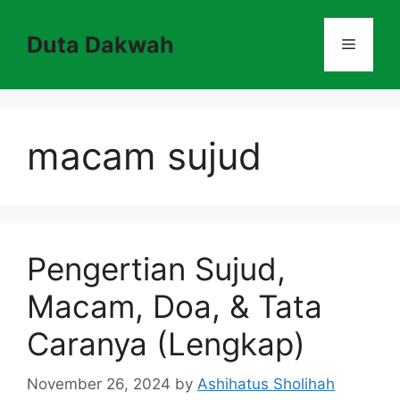
Skip
to
Duta Dakwah
Menu
content
macam sujud
Pengertian Sujud,
Macam, Doa, & Tata
Caranya (Lengkap)
November 26, 2024
by
Ashihatus Sholihah