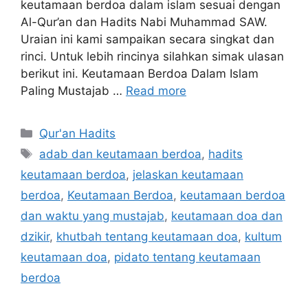
keutamaan berdoa dalam islam sesuai dengan
Al-Qur’an dan Hadits Nabi Muhammad SAW.
Uraian ini kami sampaikan secara singkat dan
rinci. Untuk lebih rincinya silahkan simak ulasan
berikut ini. Keutamaan Berdoa Dalam Islam
Paling Mustajab …
Read more
Categories
Qur'an Hadits
Tags
adab dan keutamaan berdoa
,
hadits
keutamaan berdoa
,
jelaskan keutamaan
berdoa
,
Keutamaan Berdoa
,
keutamaan berdoa
dan waktu yang mustajab
,
keutamaan doa dan
dzikir
,
khutbah tentang keutamaan doa
,
kultum
keutamaan doa
,
pidato tentang keutamaan
berdoa