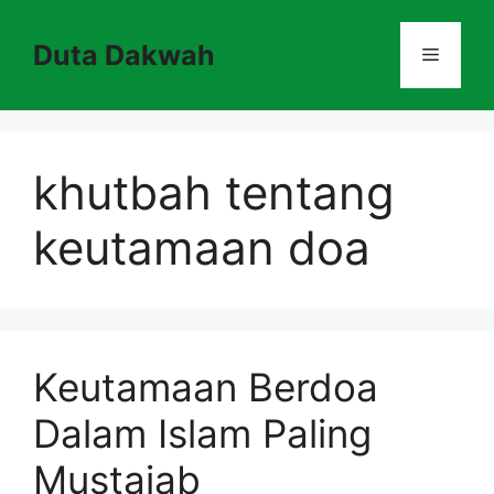
Skip
to
Duta Dakwah
Menu
content
khutbah tentang
keutamaan doa
Keutamaan Berdoa
Dalam Islam Paling
Mustajab