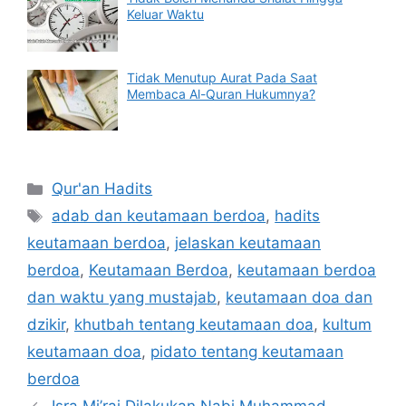
Keluar Waktu
Tidak Menutup Aurat Pada Saat
Membaca Al-Quran Hukumnya?
Categories
Qur'an Hadits
Tags
adab dan keutamaan berdoa
,
hadits
keutamaan berdoa
,
jelaskan keutamaan
berdoa
,
Keutamaan Berdoa
,
keutamaan berdoa
dan waktu yang mustajab
,
keutamaan doa dan
dzikir
,
khutbah tentang keutamaan doa
,
kultum
keutamaan doa
,
pidato tentang keutamaan
berdoa