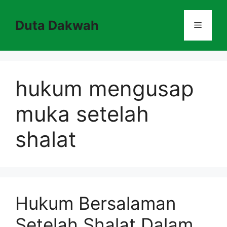
Skip
to
Duta Dakwah
Menu
content
hukum mengusap
muka setelah
shalat
Hukum Bersalaman
Setelah Shalat Dalam