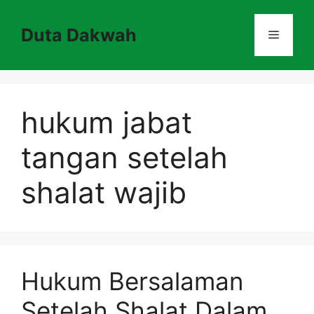
Skip
to
Duta Dakwah
Menu
content
hukum jabat
tangan setelah
shalat wajib
Hukum Bersalaman
Setelah Shalat Dalam