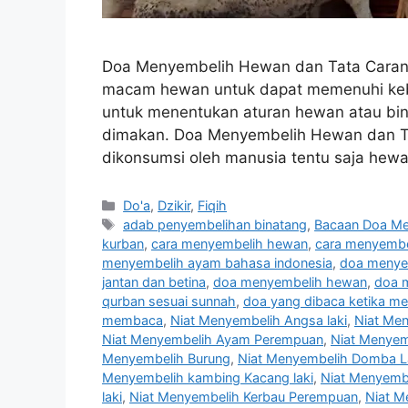
Doa Menyembelih Hewan dan Tata Carany
macam hewan untuk dapat memenuhi kebu
untuk menentukan aturan hewan atau bina
dimakan. Doa Menyembelih Hewan dan T
dikonsumsi oleh manusia tentu saja hew
Categories
Do'a
,
Dzikir
,
Fiqih
Tags
adab penyembelihan binatang
,
Bacaan Doa M
kurban
,
cara menyembelih hewan
,
cara menyembe
menyembelih ayam bahasa indonesia
,
doa menye
jantan dan betina
,
doa menyembelih hewan
,
doa 
qurban sesuai sunnah
,
doa yang dibaca ketika m
membaca
,
Niat Menyembelih Angsa laki
,
Niat Me
Niat Menyembelih Ayam Perempuan
,
Niat Menyem
Menyembelih Burung
,
Niat Menyembelih Domba L
Menyembelih kambing Kacang laki
,
Niat Menyemb
laki
,
Niat Menyembelih Kerbau Perempuan
,
Niat M