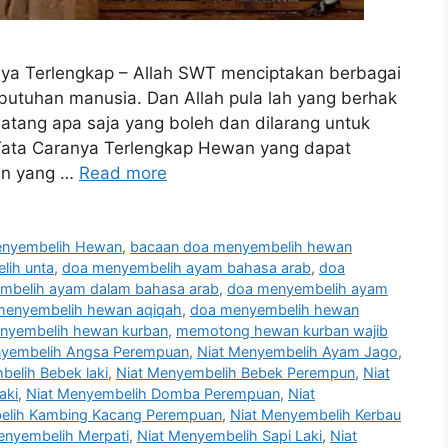
a Terlengkap – Allah SWT menciptakan berbagai
tuhan manusia. Dan Allah pula lah yang berhak
tang apa saja yang boleh dan dilarang untuk
ata Caranya Terlengkap Hewan yang dapat
an yang …
Read more
enyembelih Hewan
,
bacaan doa menyembelih hewan
lih unta
,
doa menyembelih ayam bahasa arab
,
doa
mbelih ayam dalam bahasa arab
,
doa menyembelih ayam
menyembelih hewan aqiqah
,
doa menyembelih hewan
enyembelih hewan kurban
,
memotong hewan kurban wajib
nyembelih Angsa Perempuan
,
Niat Menyembelih Ayam Jago
,
belih Bebek laki
,
Niat Menyembelih Bebek Perempun
,
Niat
aki
,
Niat Menyembelih Domba Perempuan
,
Niat
elih Kambing Kacang Perempuan
,
Niat Menyembelih Kerbau
enyembelih Merpati
,
Niat Menyembelih Sapi Laki
,
Niat