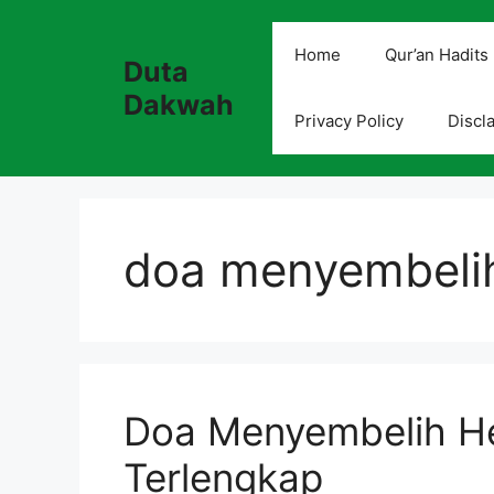
Skip
to
Home
Qur’an Hadits
Duta
content
Dakwah
Privacy Policy
Discl
doa menyembeli
Doa Menyembelih H
Terlengkap