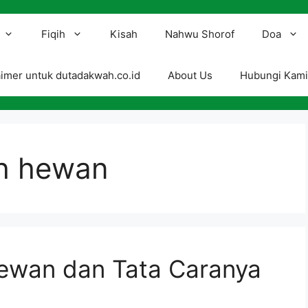
Fiqih
Kisah
Nahwu Shorof
Doa
aimer untuk dutadakwah.co.id
About Us
Hubungi Kam
h hewan
ewan dan Tata Caranya