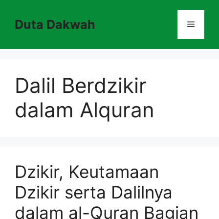
Skip
to
Duta Dakwah
Menu
content
Dalil Berdzikir
dalam Alquran
Dzikir, Keutamaan
Dzikir serta Dalilnya
dalam al-Quran Bagian