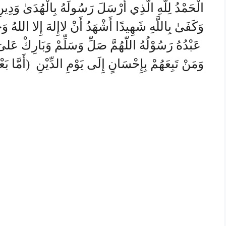
الْحَمْدُ لِلَّهِ الَّذِي أَرْسَلَ رَسُولَهُ بِالْهُدَىٰ وَدِي ۚ
وَكَفَىٰ بِاللَّهِ شَهِيدًا أَشْهَدُ أَنْ لاإِلهَ إِلا اللهُ وَح
عَبْدُهُ رَسُوْلُهُ اللّهُمَّ صَلِّ وَسَلِّمْ وَبَارِكْ عَلىَ 
وَمَنْ تَبِعَهُمْ بِإِحْسَانٍ إِلَى يَوْمِ الدِّيْنِ (أَمَّا بَع)