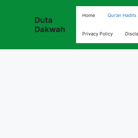
Skip
to
Home
Qur’an Hadits
Duta
content
Dakwah
Privacy Policy
Discl