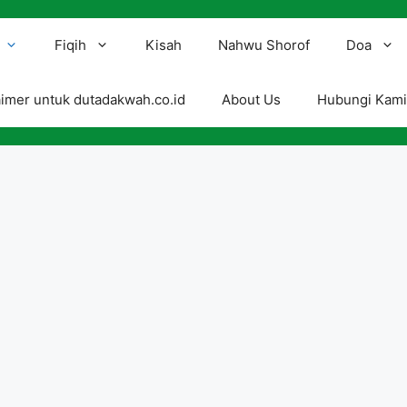
Fiqih
Kisah
Nahwu Shorof
Doa
aimer untuk dutadakwah.co.id
About Us
Hubungi Kam