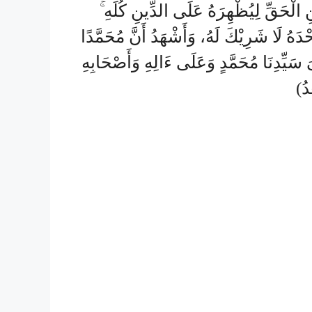
نِ الْحَقِّ لِيُظْهِرَهُ عَلَى الدِّينِ كُلِّهِ
ْدَهُ لَا شَرِيْكَ لَهُ، وَأَشْهَدُ أَنَّ مُحَمَّدًا
سَيِّدِنَا مُحَمَّدٍ وَعَلَى ءَالِهِ وَأَصْحَابِهِ
ْدُ