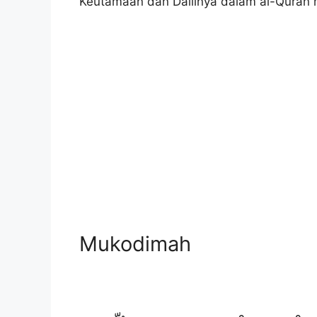
Keutamaan dan Dalilnya dalam al-Quran m
Mukodimah