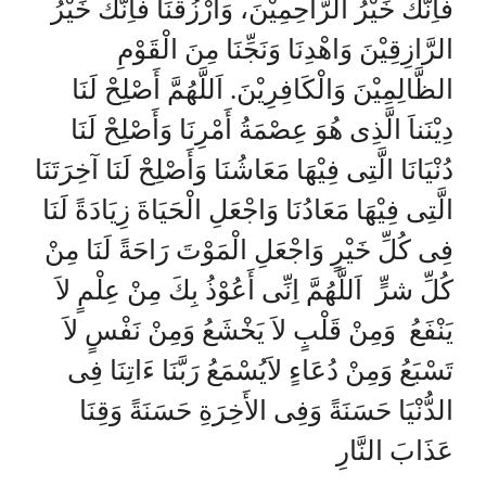
فَاِنَّكَ خَيْرُ الرَّاحِمِيْنَ، وَارْزُقْنَا فَاِنَّكَ خَيْرُ
الرَّازِقِيْنَ وَاهْدِنَا وَنَجِّنَا مِنَ الْقَوْمِ
الظَّالِمِيْنَ وَالْكَافِرِيْنَ. اَللَّهُمَّ أَصْلِحْ لَنَا
دِيْنَناَ الَّذِى هُوَ عِصْمَةُ أَمْرِنَا وَأَصْلِحْ لَنَا
دُنْيَانَا الَّتِى فِيْهَا مَعَاشُنَا وَأَصْلِحْ لَنَا آخِرَتَنَا
الَّتِى فِيْهَا مَعَادُنَا وَاجْعَلِ الْحَيَاةَ زِيَادَةً لَنَا
فِى كُلِّ خَيْرٍ وَاجْعَلِ الْمَوْتَ رَاحَةً لَنَا مِنْ
كُلِّ شرٍّ اَللَّهُمَّ اِنِّى أَعُوْذُ بِكَ مِنْ عِلْمٍ لاَ
يَنْفَعُ وَمِنْ قَلْبٍ لاَ يَخْشَعُ وَمِنْ نَفْسٍ لاَ
تَسْبَعُ وَمِنْ دُعَاءٍ لاَيُسْمَعُ رَبَّنَا ءَاتِنَا فِى
الدُّنْيَا حَسَنَةً وَفِى الأَخِرَةِ حَسَنَةً وَقِنَا
عَذَابَ النَّارِ