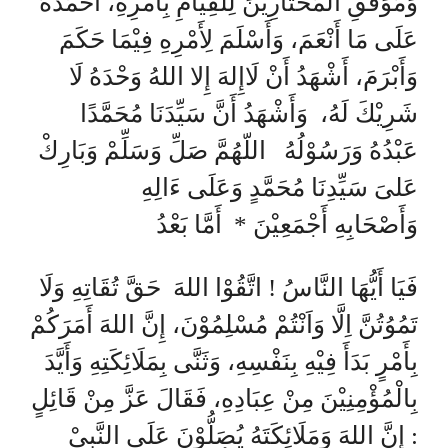
وَمُوَفِّقِ الْمُخْتَارِيْنَ لِلْقِيَامِ بِأَمْرِهِ، أَحْمَدُهُ
عَلَى مَا أَنْعَمَ، وَأَسْلَمَ لِأَمْرِهِ فِيْمَا حَكَمَ
وَأَبْرَمَ، أَشْهَدُ أَنْ لَاإِلهَ إِلا اللهُ وَحْدَهُ لَا
شَرِيْكَ لَهُ، وَأَشْهَدُ أَنَّ سَيِّدَنَا مُحَمَّدًا
عَبْدُهُ وَرَسُوْلُهُ اللّهُمَّ صَلِّ وَسَلِّمْ وَبَارِكْ
عَلىَ سَيِّدِنَا مُحَمَّدٍ وَعَلَى ءَالِهِ
وَأَصْحَابِهِ أَجْمَعِيْنَ * أَمَّا بَعْدُ
فَيَا أَيُّهَا النَّاسُ ! اتَّقُوْا اللهَ حَقَّ تُقَاتِهِ وَلَا
تَمُوُتُنَّ اِلَّا وَاَنْتُمْ مُسْلِمُوْنَ، إِنَّ اللهَ أَمَرَكُمْ
بِأَمْرٍ بَدَأَ فِيْهِ بِنَفْسِهِ، وَثَنَّى بِمَلَائِكَتِهِ وَأَيَّدَ
بِالْمُؤْمِنِيْنَ مِنْ عِبَادِهِ، فَقَالَ عَزَّ مِنْ قَائِلٍ
: إِنَّ اللهَ وَمَلَائِكَتَهُ يُصَلُّوْنَ عَلَى النَّبِيْ