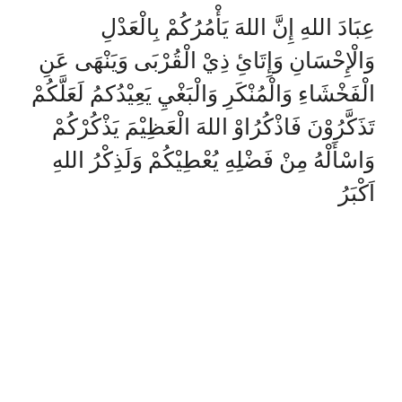
عِبَادَ اللهِ إِنَّ اللهَ يَأْمُرُكُمْ بِالْعَدْلِ
وَالْإِحْسَانِ وَإِتَائِ ذِيْ الْقُرْبَى وَيَنْهَى عَنِ
الْفَخْشَاءِ وَالْمُنْكَرِ وَالْبَغْيِ يَعِيْدُكمُ لَعَلَّكُمْ
تَذَكَّرُوْنَ
فَاذْكُرُاوْ اللهَ الْعَظِيْمَ يَذْكُرْكُمْ
وَاسْأَلْهُ مِنْ فَضْلِهِ يُعْطِيْكُمْ وَلَذِكْرُ اللهِ
اَكْبَرُ