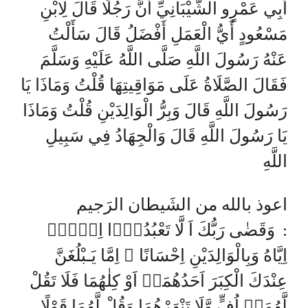
أَبِي عَمْرٍو الشَّيْبَانِيِّ أَنَّ رَجُلًا قَالَ لِابْنِ
مَسْعُودٍ أَيُّ الْعَمَلِ أَفْضَلُ قَالَ سَأَلْتُ
عَنْهُ رَسُولَ اللَّهِ صَلَّى اللَّهُ عَلَيْهِ وَسَلَّمَ
فَقَالَ الصَّلَاةُ عَلَى مَوَاقِيتِهَا قُلْتُ وَمَاذَا يَا
رَسُولَ اللَّهِ قَالَ وَبِرُّ الْوَالِدَيْنِ قُلْتُ وَمَاذَا
يَا رَسُولَ اللَّهِ قَالَ وَالْجِهَادُ فِي سَبِيلِ
اللَّهِ
اعوذ بالله من الشَيطان الرَجيم
وَقَضٰى رَبُّكَ اَ لَّا تَعْبُدُوْۤا اِلَّاۤ
:
اِيَّاهُ وَبِالْوَالِدَيْنِ اِحْسَانًا ۗ اِمَّا يَـبْلُغَنَّ
عِنْدَكَ الْكِبَرَ اَحَدُهُمَاۤ اَوْ كِلٰهُمَا فَلَا تَقُلْ
لَّهُمَاۤ اُفٍّ وَّلَا تَنْهَرْهُمَا وَقُلْ لَّهُمَا قَوْلًا