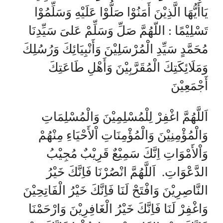
يَاأَيُّهَا الَّذِيْنَ أَمَنُوْا صَلُّوْا عَلَيْهِ وَسَلِّمُوْا
تَسْلِيْمًا : اللّهُمَّ صَلِّ وَسَلِّمْ عَلىَ سَيِّدِنَا
مُحَمَّدٍ سَيِّدِ الْمُرْسَلِيْنَ وَأَنْبِيَائِكَ وَرُسُلِكَ
وَمَلَائِكَتِكَ الْمُقَرَّبِيْنَ وَأَهْلِ طَاعَتِكَ
أَجْمَعِيْنَ
اَللَّهُمَّ اغْفِرْ لِلْمُسْلِمِيْنَ وَالْمُسْلِمَاتِ
وَالْمُؤْمِنِيْنَ وَالْمُؤْمِنَاتِ اْلأَحْيَاءِ مِنْهُمْ
وَاْلأَمْوَاتِ اِنَّكَ سَمِيْعٌ قَرِيْبٌ مُجِيْبُ
الدَّعْوَاتِ. اَللَّهُمَّ انْصُرْنَا فَاِنَّكَ خَيْرُ
النَّاصِرِيْنَ وَافْتَحْ لَنَا فَاِنَّكَ خَيْرُ الْفَاتِحِيْنَ
وَاغْفِرْ لَنَا فَاِنَّكَ خَيْرُ الْغَافِرِيْنَ وَارْحَمْنَا