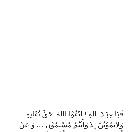
فَيَا عِبَادَ اللهِ ! اتَّقُوْا اللهَ حَقَّ تُقَاتِهِ
وَلاتَمُوْتُنَّ إِلا وَأَنْتُمْ مُسْلِمُوْنَ … وَ عَنْ