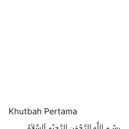
Khutbah Pertama
بِسْـمِ اللَّهِ الرَّحْمَنِ الرَّحِيْمِ اَلسَّلاَمُ