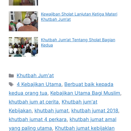
Kewajiban Sholat Lanjutan Ketiga Materi
Khutbah Jum’at
Khutbah Jum’at Tentang Sholat Bagian
Kedua
Categories
Khutbah Jum'at
Tags
4 Kebajikan Utama
,
Berbuat baik kepada
kedua orang tua
,
Kebajikan Utama Bagi Muslim
,
khutbah jum at cerita
,
Khutbah jum'at
Kebijakan
,
khutbah jumat
,
khutbah jumat 2018
,
khutbah jumat 4 perkara
,
khutbah jumat amal
yang paling utama
,
Khutbah jumat kebijaklan