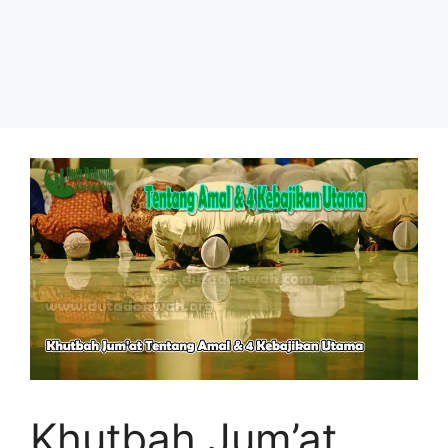
Khutbah Jum’at