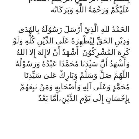
عَلَيْكُمْ وَرَحْمَةُ اللَّهِ وَبَرَكَاتُه
الحَمْدُ للهِ الَّذِيْ أَرْسَلَ رَسُوْلَهُ بِالهُدَى
وَدِيْنِ الحَقِّ لِيُظْهِرَهُ عَلَى الدِّيْنِ كُلِّهِ وَلَوْ
كَرِهَ المُشْرِكُوْنَ أَشْهَدُ أَنْ لاإِلهَ إِلا اللهُ
وَأَشْهَدُ أَنَّ سَيِّدَنَا مُحَمَّدًا عَبْدُهُ وَرَسُوْلُهُ
اللّهُمَّ صَلِّ وَسَلِّمْ وَبَارِكْ عَلىَ سَيِّدِنَا
مُحَمَّدٍ وَعَلَى آلِهِ وَأَصْحَابِهِ وَمَنْ تَبِعَهُمْ
بِإِحْسَانٍ إِلَى يَوْمِ الدِّيْنِ،أَمَّا بَعْدُ