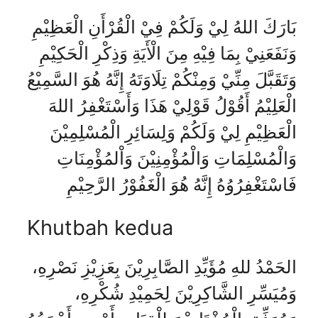
بَارَكَ اللهُ لِيْ وَلَكُمْ فِيْ الْقُرْأَنِ الْعَظِيْمِ
وَنَفَعَنِيْ بِمَا فِيْهِ مِنَ الْأَيَةِ وَذِكْرِ الْحَكِيْمِ
وَتَقَبَّلَ مِنِّيْ وَمِنْكُمْ تِلَاوَتَهُ إِنَّهُ هُوَ السَّمِيْعُ
الْعَلِيْمُ أَقُوْلُ قَوْلِيْ هَذَا وَأَسْتَغْفِرُ اللهَ
الْعَظِيْمِ لِيْ وَلَكُمْ وَلِسَائِرِ الْمُسْلِمِيْنَ
وَالْمُسْلِمَاتِ وَالْمُؤْمِنِيْنَ وَاْلمُؤْمِنَاتِ
فَاسْتَغْفِرُوُهُ إِنَّهُ هُوَ الْغَفُوْرُ الرَّحِيْمِ
Khutbah kedua
الحَمْدُ للهِ مُؤَيِّدِ الصَّابِرِيْنَ بِعَزِيْزِ نَصْرِهِ،
وَمُيَسِّرِ الشَّاكِرِيْنَ لِحَمِيْدِ شُكْرِهِ،