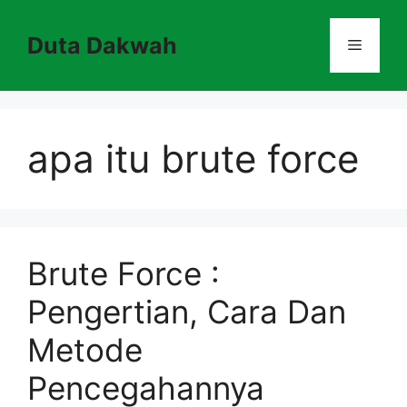
Skip
to
Duta Dakwah
Menu
content
apa itu brute force
Brute Force :
Pengertian, Cara Dan
Metode
Pencegahannya