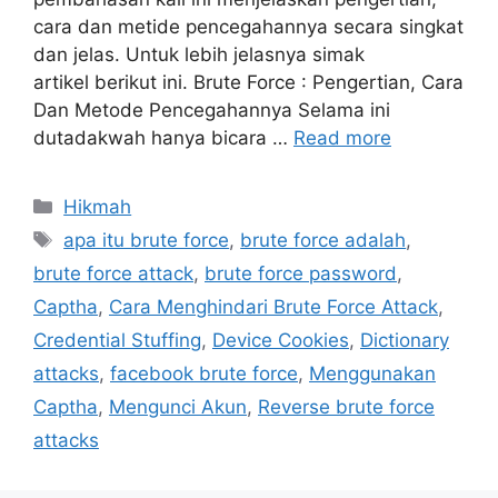
cara dan metide pencegahannya secara singkat
dan jelas. Untuk lebih jelasnya simak
artikel berikut ini. Brute Force : Pengertian, Cara
Dan Metode Pencegahannya Selama ini
dutadakwah hanya bicara …
Read more
Categories
Hikmah
Tags
apa itu brute force
,
brute force adalah
,
brute force attack
,
brute force password
,
Captha
,
Cara Menghindari Brute Force Attack
,
Credential Stuffing
,
Device Cookies
,
Dictionary
attacks
,
facebook brute force
,
Menggunakan
Captha
,
Mengunci Akun
,
Reverse brute force
attacks