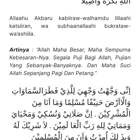
اللهِ بُكْرَةً وَاَصِيْلًا
Allaahu Akbaru kabiiraw-walhamdu lillaahi
katsiiran, wa subhaanallaahi bukrataw-
wa’ashiila.
Artinya
: “Allah Maha Besar, Maha Sempurna
Kebesaran-Nya. Segala Puji Bagi Allah, Pujian
Yang Sebanyak-Banyaknya. Dan Maha Suci
Allah Sepanjang Pagi Dan Petang.”
اِنِّى وَجَّهْتُ وَجْهِيَ لِلَّذِيْ فَطَرَالسَّمَاوَاتِ
وَالْااَرْضَ حَنِيْفًا مُسْلِمًا وَمَا اَنَا مِنَ
الْمُشْرِكِيْنَ . اِنَّ صَلَاتِيْ وَنُسُكِيْ وَمَحْيَايَ
وَمَمَاتِيْ لِلهِ رَبِّ الْعَا لَمِيْنَ . لاَ شَرِيْكَ لَهُ
وَبِذَ لِكَ اُمِرْتُ وَاَنَ مِنَ الْمُسْلِمِيْنَ