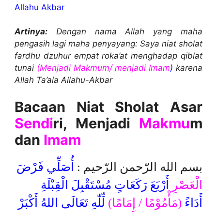
Allahu Akbar
Artinya:
Dengan nama Allah yang maha
pengasih lagi maha penyayang: Saya niat sholat
fardhu dzuhur empat roka’at menghadap qiblat
tunai
(Menjadi Makmum/ menjadi Imam
)
karena
Allah Ta’ala Allahu-Akbar
Bacaan Niat Sholat Asar
Sendi
ri, Menjadi
Makmu
m
dan
Imam
بسم الله الرّحمن الرّحيم :
أُصَلِّي فَرْضَ
الْعَصْرِ
أَرْبَعَ رَكَعَاتٍ مُسْتَقْبِلَ الْقِبْلَةِ
أَدَاءً
(مَأْمُوْمًا / إِمَامًا)
لِّلّٰهِ تَعَالَى اللهُ أَكْبَرْ