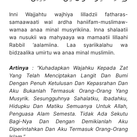
Inni Wajjahtu wajhiya lilladzii fatharas-
samaawaati wal ardha haniifam-muslimaw-
wamaa anaa minal musyrikiina. Inna shalaatii
wa nusukii wa mahyaaya wa mamaatii lillaahi
Rabbil ‘aalamiina. Laa syariikalahu wa
bidzaalika umirtu wa anaa minal muslimiin.
Artinya
: “Kuhadapkan Wajahku Kepada Zat
Yang Telah Menciptakan Langit Dan Bumi
Dengan Penuh Ketulusan Dan Kepasrahan Dan
Aku Bukanlah Termasuk Orang-Orang Yang
Musyrik. Sesungguhnya Sahalatku, Ibadahku,
Hidupku Dan Matiku Semuanya Untuk Allah,
Penguasa Alam Semesta. Tidak Ada Sekutu
Bagi-Nya Dan Dengan Demikianlah Aku
Diperintahkan Dan Aku Termasuk Orang-Orang
Islam.”