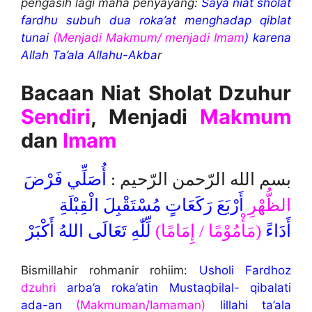
pengasih lagi maha penyayang:
Saya niat sholat
fardhu subuh dua roka’at menghadap qiblat
tunai
(Menjadi Makmum/ menjadi Imam
) karena
Allah Ta’ala Allahu-Akba
r
Bacaan Niat Sholat Dzuhur
Sendiri
, Menjadi
Makmum
dan
Imam
بسم الله الرّحمن الرّحيم :
أُصَلِّي فَرْضَ
الظُّهْرِ
أَرْبَعَ رَكَعَاتٍ مُسْتَقْبِلَ الْقِبْلَةِ
أَدَاءً
(مَأْمُوْمًا / إِمَامًا)
لِّلّٰهِ تَعَالَى اللهُ أَكْبَرْ
Bismillahir rohmanir rohiim:
Usholi Fardhoz
dzuhri
arba’a roka’atin Mustaqbilal- qibalati
ada-an
(Makmuman/Iamaman)
lillahi ta’ala