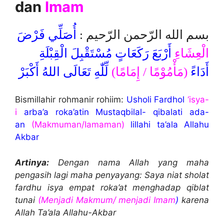
dan
Imam
بسم الله الرّحمن الرّحيم :
أُصَلِّي فَرْضَ
الْعِشَاءِ
أَرْبَعَ رَكَعَاتٍ مُسْتَقْبِلَ الْقِبْلَةِ
أَدَاءً
(مَأْمُوْمًا / إِمَامًا)
لِّلّٰهِ تَعَالَى اللهُ أَكْبَرْ
Bismillahir rohmanir rohiim:
Usholi Fardhol
‘isya-
i
arba’a roka’atin Mustaqbilal- qibalati ada-
an
(Makmuman/Iamaman)
lillahi ta’ala Allahu
Akbar
Artinya:
Dengan nama Allah yang maha
pengasih lagi maha penyayang: Saya niat sholat
fardhu isya empat roka’at menghadap qiblat
tunai
(Menjadi Makmum/ menjadi Imam
)
karena
Allah Ta’ala Allahu-Akbar