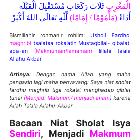
الْمَغْرِبِ
ثَلَاثَ رَكَعَاتٍ مُسْتَقْبِلَ الْقِبْلَةِ
أَدَاءً
(مَأْمُوْمًا / إِمَامًا)
لِّلّٰهِ تَعَالَى اللهُ أَكْبَرْ
Bismillahir rohmanir rohiim:
Usholi Fardhol
maghribi
tsalatsa roka’atin Mustaqbilal- qibalati
ada-an
(Makmuman/Iamaman)
lillahi ta’ala
Allahu Akbar
Artinya:
Dengan nama Allah yang maha
pengasih lagi maha penyayang: Saya niat sholat
fardhu maghrib tiga roka’at menghadap qiblat
tunai
(Menjadi Makmum/ menjadi Imam
)
karena
Allah Ta’ala Allahu-Akbar
Bacaan Niat Sholat Isya
Sendiri
, Menjadi
Makmum