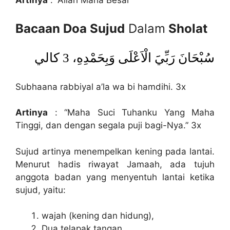
Bacaan Doa Sujud
Dalam
Sholat
سُبْحَانَ رَبِّيََ الْاَعْلَى وَبِحَمْدِهِ، 3 كالي
Subhaana rabbiyal a’la wa bi hamdihi. 3x
Artinya
: “Maha Suci Tuhanku Yang Maha
Tinggi, dan dengan segala puji bagi-Nya.” 3x
Sujud artinya menempelkan kening pada lantai.
Menurut hadis riwayat Jamaah, ada tujuh
anggota badan yang menyentuh lantai ketika
sujud, yaitu:
wajah (kening dan hidung),
Dua telapak tangan,