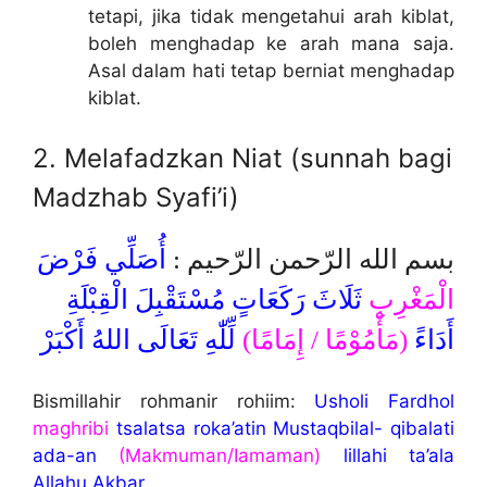
tetapi, jika tidak mengetahui arah kiblat,
boleh menghadap ke arah mana saja.
Asal dalam hati tetap berniat menghadap
kiblat.
2. Melafadzkan Niat (sunnah bagi
Madzhab Syafi’i)
بسم الله الرّحمن الرّحيم :
أُصَلِّي فَرْضَ
الْمَغْرِبِ
ثَلَاثَ رَكَعَاتٍ مُسْتَقْبِلَ الْقِبْلَةِ
أَدَاءً
(مَأْمُوْمًا / إِمَامًا)
لِّلّٰهِ تَعَالَى اللهُ أَكْبَرْ
Bismillahir rohmanir rohiim:
Usholi Fardhol
maghribi
tsalatsa roka’atin Mustaqbilal- qibalati
ada-an
(Makmuman/Iamaman)
lillahi ta’ala
Allahu Akbar