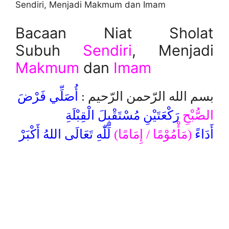
Sendiri, Menjadi Makmum dan Imam
Bacaan Niat Sholat
Subuh
Sendiri
, Menjadi
Makmum
dan
Imam
بسم الله الرّحمن الرّحيم :
أُصَلِّي فَرْضَ
الصُّبْحِ
رَكْعَتَيْنِ مُسْتَقْبِلَ الْقِبْلَةِ
أَدَاءً
(مَأْمُوْمًا / إِمَامًا)
لِّلّٰهِ تَعَالَى اللهُ أَكْبَرْ