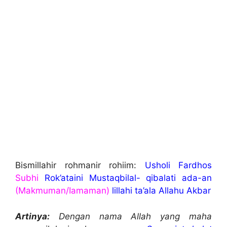
Bismillahir rohmanir rohiim:
Usholi Fardhos
Subhi
Rok’ataini Mustaqbilal- qibalati ada-an
(Makmuman/Iamaman)
lillahi ta’ala Allahu Akbar
Artinya:
Dengan nama Allah yang maha