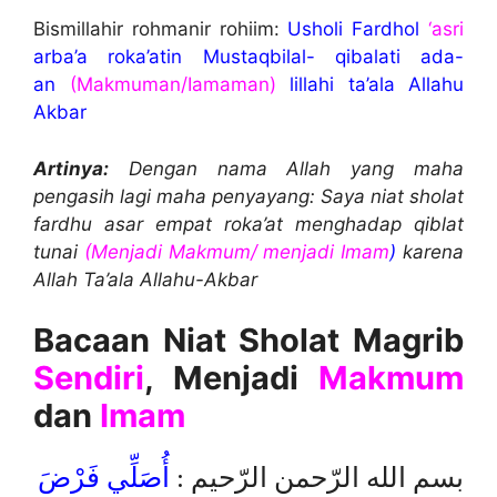
Bismillahir rohmanir rohiim:
Usholi Fardhol
‘asri
arba’a roka’atin Mustaqbilal- qibalati ada-
an
(Makmuman/Iamaman)
lillahi ta’ala Allahu
Akbar
Artinya:
Dengan nama Allah yang maha
pengasih lagi maha penyayang: Saya niat sholat
fardhu asar empat roka’at menghadap qiblat
tunai
(Menjadi Makmum/ menjadi Imam
)
karena
Allah Ta’ala Allahu-Akbar
Bacaan Niat Sholat Magrib
Sendiri
, Menjadi
Makmum
dan
Imam
بسم الله الرّحمن الرّحيم :
أُصَلِّي فَرْضَ