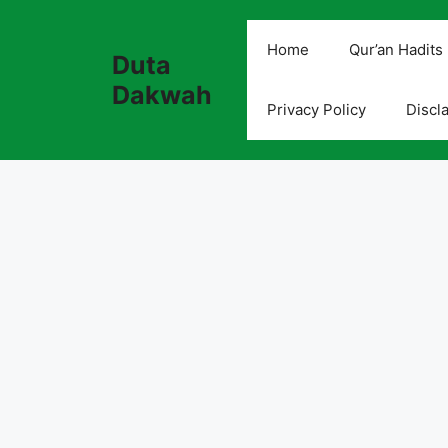
Skip
to
Home
Qur’an Hadits
Duta
content
Dakwah
Privacy Policy
Discl