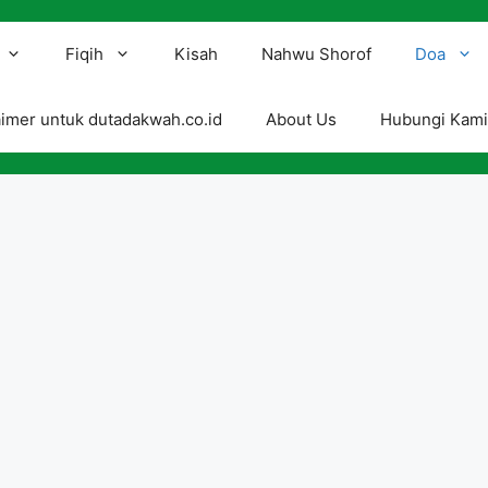
Fiqih
Kisah
Nahwu Shorof
Doa
aimer untuk dutadakwah.co.id
About Us
Hubungi Kam