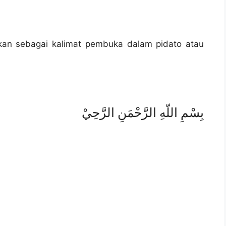
akan sebagai kalimat pembuka dalam pidato atau
بِسْمِ اللّهِ الرَّحْمَنِ الرَّحِيْ