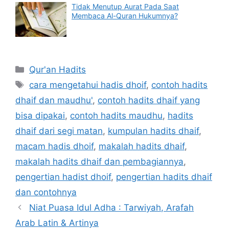
Tidak Menutup Aurat Pada Saat
Membaca Al-Quran Hukumnya?
Categories
Qur'an Hadits
Tags
cara mengetahui hadis dhoif
,
contoh hadits
dhaif dan maudhu'
,
contoh hadits dhaif yang
bisa dipakai
,
contoh hadits maudhu
,
hadits
dhaif dari segi matan
,
kumpulan hadits dhaif
,
macam hadis dhoif
,
makalah hadits dhaif
,
makalah hadits dhaif dan pembagiannya
,
pengertian hadist dhoif
,
pengertian hadits dhaif
dan contohnya
Niat Puasa Idul Adha : Tarwiyah, Arafah
Arab Latin & Artinya