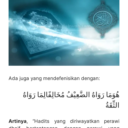
Ada juga yang mendefenisikan dengan:
هُوَمَا رَوَاهُ الضَّعِيْفُ مُخَالِفًالِمَا رَوَاهُ
الثِّقَةُ
Artinya
, “Hadits yang diriwayatkan perawi