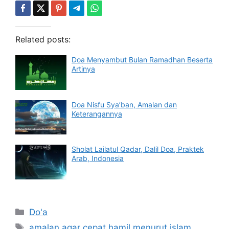
Related posts:
Doa Menyambut Bulan Ramadhan Beserta
Artinya
Doa Nisfu Sya’ban, Amalan dan
Keterangannya
Sholat Lailatul Qadar, Dalil Doa, Praktek
Arab, Indonesia
Categories
Do'a
Tags
amalan agar cepat hamil menurut islam
,