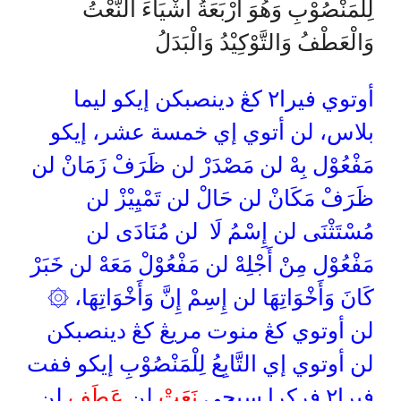
لِلْمَنْصُوْبِ وَهُوَ أَرْبَعَةُ أَشْيَاءَ النَّعْتُ
وَالْعَطْفُ وَالتَّوْكِيْدُ وَالْبَدَلُ
أوتوي فيرا٢ كڠ دينصبكن إيكو ليما
بلاس، لن أتوي إي خمسة عشر، إيكو
مَفْعُوْل بِهْ لن مَصْدَرْ لن ظَرَفْ زَمَانْ لن
ظَرَفْ مَكَانْ لن حَالْ لن تَمْيِيْزْ لن
مُسْتَثْنَى لن إِسْمُ لَا لن مُنَادَى لن
مَفْعُوْل مِنْ أَجْلِهْ لن مَفْعُوْلْ مَعَهْ لن خَبَرْ
كَانَ وَأَخْوَاتِهَا لن إِسِمْ إِنَّ وَأَخْوَاتِهَا، ۞
لن أوتوي كڠ منوت مريڠ كڠ دينصبكن
لن أوتوي إي التَّابِعُ لِلْمَنْصُوْبِ إيكو ففت
فيرا٢ فركرا سيجي
نَعَتْ
لن
عَطَف
لن