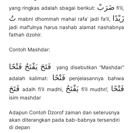
ضَرَبْ
yang ringkas adalah sbagai berikut:
fi’il,
زَيْدًا
تُ
mabni dhommah mahal rafa’ jadi fa’il,
jadi maf’ulnya harus nashab alamat nashabnya
fathah dzohir.
Contoh Mashdar:
فَتَحَ يَفْتَحُ فَتْحًا
yang disebutkan “Mashdar”
فَتْحًا
adalah kalimat:
penjelasannya bahwa
فَتْحًا
يَفْتَحُ
فَتَحَ
adalh fi’il madhi,
fi’il mudhri’,
isim mashdar
Adapun Contoh Dzorof zaman dan seterusnya
akan diterangkan pada bab-babnya tersendiri
di depan