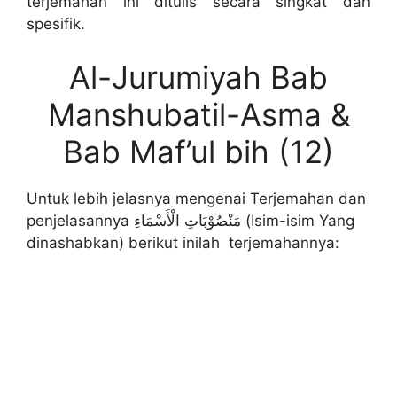
terjemahan ini ditulis secara singkat dan
spesifik.
Al-Jurumiyah Bab
Manshubatil-Asma &
Bab Maf’ul bih (12)
Untuk lebih jelasnya mengenai Terjemahan dan
penjelasannya مَنْصُوْبَاتِ الْأَسْمَاءِ (Isim-isim Yang
dinashabkan) berikut inilah terjemahannya: