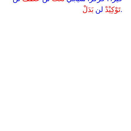
بَدَلْ
لن
تَوْكِيْدْ
.