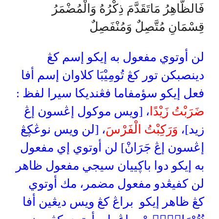
فَالظَّاهِرُ مَاتَقَدَّمَ ذِكْرُهُ وَالْمُضْمَرُ
قِسْمَانِ مُتَّصِلٌ وَمُنْفَصِلٌ
لن أوتوي مفعول به إيكو إسم كڠ
دينصبكن تور كڠ تُومِيْبَا كلاوان إسم أفا
فعل إيكو سؤمفاما فڠنديكا سيرا لفظ :
ضَرَبْتُ زَيْدًا
، [ويس موكول إڠسون إڠ
زيد]،
وَرَكِبْتُ الْفَرْسَ
، [لن ويس نوڠڮڠ
إڠسون إڠ جَرَانْ] لن أوتوي إي مفعول
به إيكو دوا باڮييان سيجي مفعول ظاهر
لن كفيڠدو مفعول مضمر، مك أوتوي
كڠ ظاهر إيكو براڠ كڠ ويس ديڠين أفا