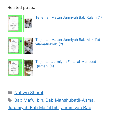
Related posts:
Terjemah Matan Jurmiyah Bab Kalam (1)
Terjemah Matan Jurmiyah Bab Makrifat
‘Alamatil-I’rab (2)
Terjemah Jurmiyah Fasal al-Mu’robat
Qismani (4)
Categories
Nahwu Shorof
Tags
Bab Maf’ul bih
,
Bab Manshubatil-Asma
,
Jurumiyah Bab Maf’ul bih
,
Jurumiyah Bab