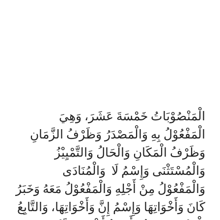
الْمَنْصُوْبَاتُ خَمْسَةَ عَشَرَ، وَهِيَ
الْمَفْعُوْلُ بِهِ وَالْمَصْدَرُ وَظَرْفُ الزَّمَانِ
وَظَرْفُ الْمَكَانِ وَالْحَالُ وَالتَّمْيِيْزُ
وَالْمُسْتَثْنَى وَإِسْمُ لَا وَالْمُنَادَى
وَالْمَفْعُوْلُ مِنْ أَجْلِهِ وَالْمَفْعُوْلُ مَعَهُ وَخَبَرُ
كَانَ وَأَخْوَاتِهَا وَإِسْمُ إِنَّ وَأَخْوَاتِهَا، وَالتَّابِعُ