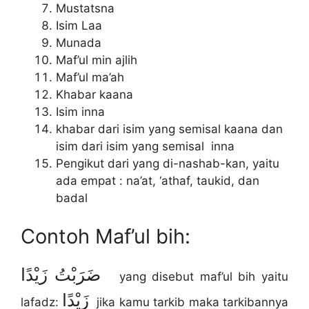
Mustatsna
Isim Laa
Munada
Maf’ul min ajlih
Maf’ul ma’ah
Khabar kaana
Isim inna
khabar dari isim yang semisal kaana dan
isim dari isim yang semisal inna
Pengikut dari yang di-nashab-kan, yaitu
ada empat : na’at, ‘athaf, taukid, dan
badal
Contoh Maf’ul bih:
ضَرَبْتُ زَيْدًا
yang disebut maf’ul bih yaitu
زَيْدًا
lafadz:
jika kamu tarkib maka tarkibannya