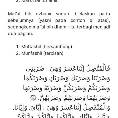
Maf’ul bih dhamir.
Maf’ul bih dzhahir sudah dijelaskan pada
sebelumnya (yakni pada contoh di atas),
sedangkan maf’ul bih dhamir itu terbagi menjadi
dua bagian:
Muttashil (bersambung)
Munfashil (terpisah)
فَالْمُتَّصِلُ اِثْنَاعَشَرَ وَهِيَ : ضَرَبَنِي
وَضَرَبَنَا وَضرَبَكَ وَضَرَبَكِ وَضَرَبَكُمَا
وَضَرَبَكُمْ وَضَرَبَكُنَّ وَضَرَبَهُ وَضَرَبَهَا
وَضَرَبَهُمَا وَضَرَبَهُمْ وَضَرَبَهُنَّ. ۞
وَالْمُنْفَصِلُ اِثْنَاعَشَرَ وَهِيَ : إِيَّايَ, وَإِيَّانَا,
وَإِيَّاكَ, وَإِيَّاكِ, وَإِيَّاكُمَا, وَإِيَّاكُمْ, وَإِيَّاكُنَّ,