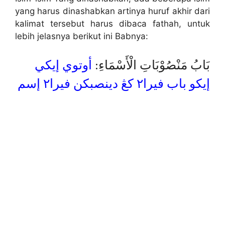
yang harus dinashabkan artinya huruf akhir dari
kalimat tersebut harus dibaca fathah, untuk
lebih jelasnya berikut ini Babnya:
بَابُ مَنْصُوْبَاتِ الْأَسْمَاءِ:
أوتوي إيكي
إيكو باب فيرا٢ كڠ دينصبكن فيرا٢ إسم