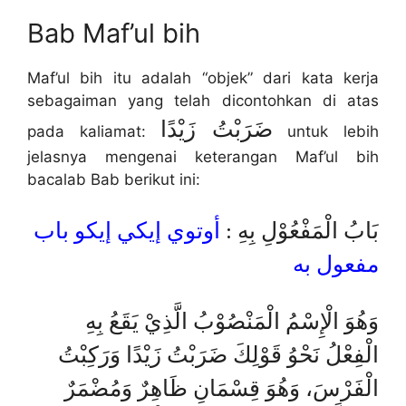
Bab Maf’ul bih
Maf’ul bih itu adalah “objek” dari kata kerja
sebagaiman yang telah dicontohkan di atas
ضَرَبْتُ زَيْدًا
pada kaliamat:
untuk lebih
jelasnya mengenai keterangan Maf’ul bih
bacalab Bab berikut ini:
بَابُ الْمَفْعُوْلِ بِهِ :
أوتوي إيكي إيكو باب
مفعول به
وَهُوَ الْإِسْمُ الْمَنْصُوْبُ الَّذِيْ يَقَعُ بِهِ
الْفِعْلُ نَحْوُ قَوْلِكَ ضَرَبْتُ زَيْدًا وَرَكِبْتُ
الْفَرْسَ، وَهُوَ قِسْمَانِ ظَاهِرٌ وَمُضْمَرٌ