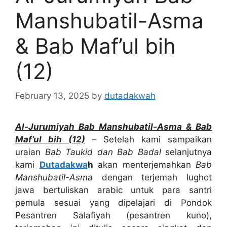
Manshubatil-Asma
& Bab Maf’ul bih
(12)
February 13, 2025
by
dutadakwah
Al-Jurumiyah Bab
Manshubatil-Asma
& Bab
Maf’ul bih (12)
– Setelah kami sampaikan
uraian
Bab Taukid dan Bab Badal
selanjutnya
kami
Dutadakwa
h
akan menterjemahkan
Bab
Manshubatil-Asma
dengan terjemah lughot
jawa bertuliskan arabic untuk para santri
pemula sesuai yang dipelajari di Pondok
Pesantren Salafiyah (pesantren kuno),